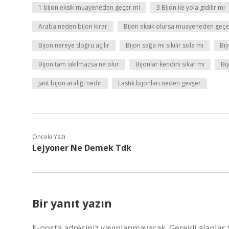
1 bijon eksik muayeneden geçer mi
3 Bijon ile yola gidilir mi
Araba neden bijon kırar
Bijon eksik olursa muayeneden geçe
Bijon nereye doğru açılır
Bijon sağa mı sıkılır sola mı
Bi
Bijon tam sıkılmazsa ne olur
Bijonlar kendini sıkar mı
Bi
Jant bijon aralığı nedir
Lastik bijonları neden gevşer
Önceki Yazı
Lejyoner Ne Demek Tdk
Bir yanıt yazın
E-posta adresiniz yayınlanmayacak.
Gerekli alanlar