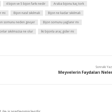
4 bijon ve 5 bijon farkı nedir
Araba bijonu kaç tork
r mi
Bijon nasıl sıkılmalı
Bijon ne kadar sıkılmalı
jon somunu neden gevşer
Bijon somunu yağlanır mı
jonlar sıkılmazsa ne olur
İki bijonla araç gider mi
Sonraki Yaz
Meyvelerin Faydaları Nele
*
ile işaretlenmişlerdir