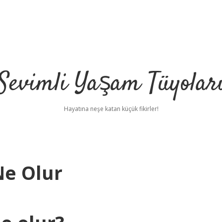
Sevimli Yaşam Tüyolar
Hayatına neşe katan küçük fikirler!
Ne Olur