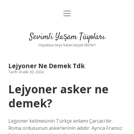
menüyü
Anasayfa
aç
Gizlilik Politikası
Sevimli Yaşam Tüyoları
Yasal Uyarı
Hayatına neşe katan küçük fikirler!
Hakkımızda
Lejyoner Ne Demek Tdk
Tarih: Aralık 30, 2024
Lejyoner asker ne
demek?
Lejyoner kelimesinin Türkçe anlamı Çarcacı’dır.
Roma ordusunun askerlerinin adıdır. Ayrıca Fransız