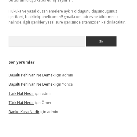
bu sorumluluğu kabul etmiş sayılırlar.
Hukuka ve yasal düzenlemelere aykırı olduğunu düşündüğünüz
içerikleri,
backlinkpanelicomtr@gmail.com
adresine bildirmeniz
halinde, ilgili içerikler yasal süre içerisinde sitemizden kaldırılacaktır.
Arama
Son yorumlar
Başaltı Pehlivan Ne Demek
için
admin
Başaltı Pehlivan Ne Demek
için
Yonca
Türk Hat Nedir
için
admin
Türk Hat Nedir
için
Ömer
Banko Kasa Nedir
için
admin