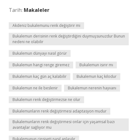
Tarih:
Makaleler
Akdeniz bukalemunu renk değiştirir mi
Bukalemun derisinin renk değiştirdiğini duymuşsunuzdur Bunun
nedeni ne olabilir
Bukalemun dünyayı nasıl görür
Bukalemun hangi renge giremez
Bukalemun isırır mı
Bukalemun kaç gün aç kalabilir
Bukalemun kaç kilodur
Bukalemun ne ile beslenir
Bukalemun nerenin hayvanı
Bukalemun renk değiştirmezse ne olur
Bukalemunların renk değiştirmesi adaptasyon mudur
Bukalemunların renk değiştirmesi onlar için yaşamsal bazı
avantajlar sağlıyor mu
Bukalemunun cinsiyeti nasıl anlaşılır