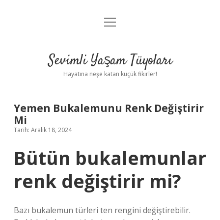
menüyü
Anasayfa
aç
Gizlilik Politikası
Sevimli Yaşam Tüyoları
Yasal Uyarı
Hayatına neşe katan küçük fikirler!
Hakkımızda
Yemen Bukalemunu Renk Değiştirir
Mi
Tarih: Aralık 18, 2024
Bütün bukalemunlar
renk değiştirir mi?
Bazı bukalemun türleri ten rengini değiştirebilir.