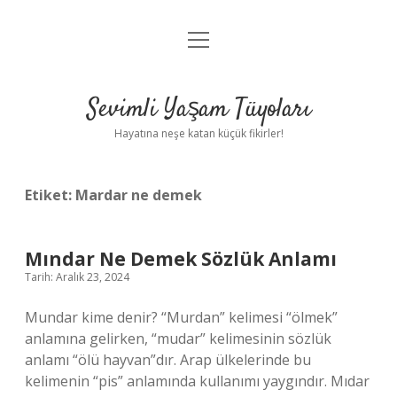
menüyü
Anasayfa
aç
Gizlilik Politikası
Sevimli Yaşam Tüyoları
Yasal Uyarı
Hayatına neşe katan küçük fikirler!
Hakkımızda
Etiket:
Mardar ne demek
Mındar Ne Demek Sözlük Anlamı
Tarih: Aralık 23, 2024
Mundar kime denir? “Murdan” kelimesi “ölmek”
anlamına gelirken, “mudar” kelimesinin sözlük
anlamı “ölü hayvan”dır. Arap ülkelerinde bu
kelimenin “pis” anlamında kullanımı yaygındır. Mıdar