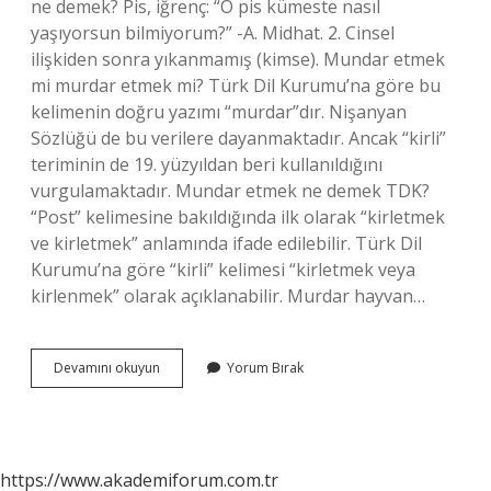
ne demek? Pis, iğrenç: “O pis kümeste nasıl
yaşıyorsun bilmiyorum?” -A. Midhat. 2. Cinsel
ilişkiden sonra yıkanmamış (kimse). Mundar etmek
mi murdar etmek mi? Türk Dil Kurumu’na göre bu
kelimenin doğru yazımı “murdar”dır. Nişanyan
Sözlüğü de bu verilere dayanmaktadır. Ancak “kirli”
teriminin de 19. yüzyıldan beri kullanıldığını
vurgulamaktadır. Mundar etmek ne demek TDK?
“Post” kelimesine bakıldığında ilk olarak “kirletmek
ve kirletmek” anlamında ifade edilebilir. Türk Dil
Kurumu’na göre “kirli” kelimesi “kirletmek veya
kirlenmek” olarak açıklanabilir. Murdar hayvan…
Mındar
Devamını okuyun
Yorum Bırak
Ne
Demek
Sözlük
Anlamı
https://www.akademiforum.com.tr