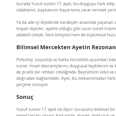
burada Yusuf suresi 17. ayet, bu duyguyu fark edip
odaklanın, başkasının başarısına zarar vermek yeri
Ya da aile içi ilişkilerde kardeşler arasında yaşana
kopan ilişkiler, ayette olduğu gibi uzun süreli trav
adaletli olmak, hem bireysel hem de toplumsal huzur 
Bilimsel Mercekten Ayetin Rezonan
Psikoloji, sosyoloji ve hatta nörobilim açısından bak
sunar. İnsan davranışlarını, duygusal tepkilerini v
de pratik bir rehber niteliğinde. Beynimizin ödül ve
doğrudan bağlantılıdır. Ayet, bu mekanizmaları fark
çerçeve sunuyor.
Sonuç
Yusuf suresi 17. ayet ne diyor sorusunu bilimsel bir
temel taşları çıkıyor: Kıskançlık, ihanet, doğruluk