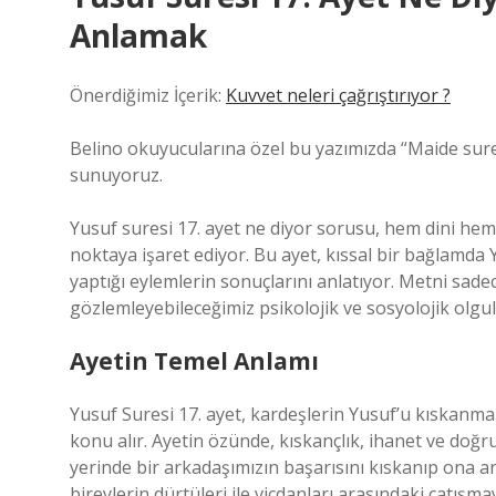
Anlamak
Önerdiğimiz İçerik:
Kuvvet neleri çağrıştırıyor ?
Belino okuyucularına özel bu yazımızda “Maide sures
sunuyoruz.
Yusuf suresi 17. ayet ne diyor sorusu, hem dini hem d
noktaya işaret ediyor. Bu ayet, kıssal bir bağlamda 
yaptığı eylemlerin sonuçlarını anlatıyor. Metni sade
gözlemleyebileceğimiz psikolojik ve sosyolojik olgul
Ayetin Temel Anlamı
Yusuf Suresi 17. ayet, kardeşlerin Yusuf’u kıskanma
konu alır. Ayetin özünde, kıskançlık, ihanet ve doğru
yerinde bir arkadaşımızın başarısını kıskanıp ona a
bireylerin dürtüleri ile vicdanları arasındaki çatışmay