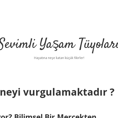
Sevimli Yaşam Tüyolar
Hayatına neşe katan küçük fikirler!
 neyi vurgulamaktadır ?
yor? Bilimsel Bir Mercekten