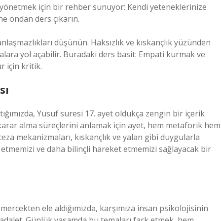
 yönetmek için bir rehber sunuyor: Kendi yeteneklerinize
ne ondan ders çıkarın.
n anlaşmazlıkları düşünün. Haksızlık ve kıskançlık yüzünden
malara yol açabilir. Buradaki ders basit: Empati kurmak ve
için kritik.
sı
tığımızda, Yusuf suresi 17. ayet oldukça zengin bir içerik
e karar alma süreçlerini anlamak için ayet, hem metaforik hem
 ceza mekanizmaları, kıskançlık ve yalan gibi duygularla
 etmemizi ve daha bilinçli hareket etmemizi sağlayacak bir
 mercekten ele aldığımızda, karşımıza insan psikolojisinin
 ve adalet. Günlük yaşamda bu temaları fark etmek, hem