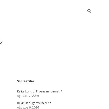
ı
Sidebar
Son Yazılar
vdcasino gir
Kalite kontrol Proses ne demek ?
Ağustos 7, 2026
Beyin sapı görevi nedir ?
Ağustos 6, 2026