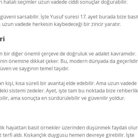
lan hatalı seçimler uzun vadede ciddi sonuçlar doğurabilir.
veni sarsabilir. İşte Yusuf suresi 17. ayet burada bize basi
ik, uzun vadede herkesin kaybedeceği bir zincir yaratır.
ri
n bir diğer önemli çerçeve de doğruluk ve adalet kavramıdır.
enin önemine dikkat çeker. Bu, modern dünyada da geçerlidir
güven ve saygının temel taşıdır.
n kişi, kısa süreli bir avantaj elde edebilir. Ama uzun vadede
deki sistemi zedeler. Ayet, işte tam bu noktada bize rehberlik
lir, ama sonuçta en sürdürülebilir ve güvenilir yoldur.
lik hayattan basit örnekler üzerinden düşünmek faydalı olur
z terfi aldı. Kıskançlık duygusu hemen devreye girebilir. İşte