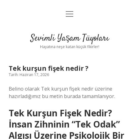
menüyü
Anasayfa
aç
Gizlilik Politikası
Sevimli Yaşam Tüyoları
Yasal Uyarı
Hayatına neşe katan küçük fikirler!
Hakkımızda
Tek kurşun fişek nedir ?
Tarih: Haziran 17, 2026
Belino olarak Tek kurşun fişek nedir üzerine
hazırladığımız bu metin burada tamamlanıyor.
Tek Kurşun Fişek Nedir?
İnsan Zihninin “Tek Odak”
Algısı Üzerine Psikolojik Bir