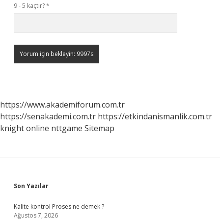
9 - 5 kaçtır?
*
https://www.akademiforum.com.tr
https://senakademi.com.tr
https://etkindanismanlik.com.tr
knight online
nttgame
Sitemap
Sidebar
Son Yazılar
Kalite kontrol Proses ne demek ?
Ağustos 7, 2026