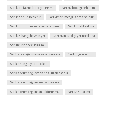
Sarı kara fatma böceği ısırır mı
Sarı kız böceği zehirli mi
Sarı kız ne ile beslenir
Sarı kız örümceği ısırırsa ne olur
Sarı kız örümcek nerelerde bulunur
Sarı kız tehlikeli mi
Sarı kızı hangi hayvan yer
Sarı kızın ısırdığı yer nasıl olur
Sarı uğur böceği ısırır mı
Sarıkız böceği insana zarar verir mi
Sarıkız çürütür mü
Sarıkız hangi aylarda çıkar
Sarıkız örümceği evden nasıl uzaklaştırılır
Sarıkız örümceği insana saldırır mı
Sarıkız örümceği insanı öldürür mü
Sarıkız zıplar mı