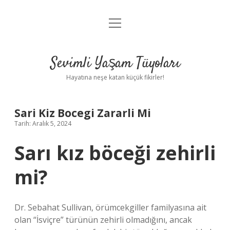
menüyü
Anasayfa
aç
Gizlilik Politikası
Sevimli Yaşam Tüyoları
Yasal Uyarı
Hayatına neşe katan küçük fikirler!
Hakkımızda
Sari Kiz Bocegi Zararli Mi
Tarih: Aralık 5, 2024
Sarı kız böceği zehirli
mi?
Dr. Sebahat Sullivan, örümcekgiller familyasına ait
olan “İsviçre” türünün zehirli olmadığını, ancak