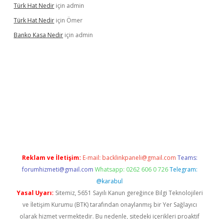
Türk Hat Nedir
için
admin
Türk Hat Nedir
için
Ömer
Banko Kasa Nedir
için
admin
asino giriş
Reklam ve İletişim:
E-mail:
backlinkpaneli@gmail.com
Teams:
forumhizmeti@gmail.com
Whatsapp: 0262 606 0 726
Telegram:
@karabul
Yasal Uyarı:
Sitemiz, 5651 Sayılı Kanun gereğince Bilgi Teknolojileri
ve İletişim Kurumu (BTK) tarafından onaylanmış bir Yer Sağlayıcı
olarak hizmet vermektedir. Bu nedenle, sitedeki içerikleri proaktif