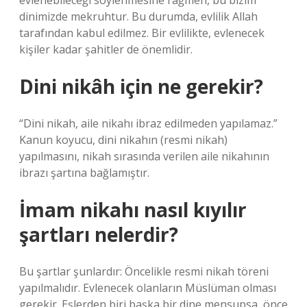
evlenebileceği söylenmesine rağmen, bu bizim
dinimizde mekruhtur. Bu durumda, evlilik Allah
tarafından kabul edilmez. Bir evlilikte, evlenecek
kişiler kadar şahitler de önemlidir.
Dini nikâh için ne gerekir?
“Dini nikah, aile nikahı ibraz edilmeden yapılamaz.”
Kanun koyucu, dini nikahın (resmi nikah)
yapılmasını, nikah sırasında verilen aile nikahının
ibrazı şartına bağlamıştır.
İmam nikahı nasıl kıyılır
şartları nelerdir?
Bu şartlar şunlardır: Öncelikle resmi nikah töreni
yapılmalıdır. Evlenecek olanların Müslüman olması
gerekir. Eşlerden biri başka bir dine mensupsa, önce