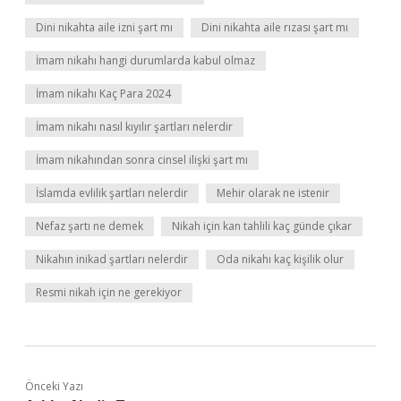
Dini nikahta aile izni şart mı
Dini nikahta aile rızası şart mı
İmam nikahı hangi durumlarda kabul olmaz
İmam nikahı Kaç Para 2024
İmam nikahı nasıl kıyılır şartları nelerdir
İmam nikahından sonra cinsel ilişki şart mı
İslamda evlilik şartları nelerdir
Mehir olarak ne istenir
Nefaz şartı ne demek
Nikah için kan tahlili kaç günde çıkar
Nikahın inikad şartları nelerdir
Oda nikahı kaç kişilik olur
Resmi nikah için ne gerekiyor
Önceki Yazı