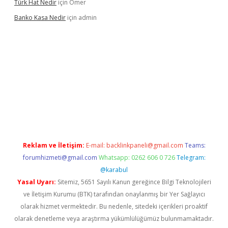
Türk Hat Nedir
için
Ömer
Banko Kasa Nedir
için
admin
vdcasino giriş
Reklam ve İletişim:
E-mail:
backlinkpaneli@gmail.com
Teams:
forumhizmeti@gmail.com
Whatsapp: 0262 606 0 726
Telegram:
@karabul
Yasal Uyarı:
Sitemiz, 5651 Sayılı Kanun gereğince Bilgi Teknolojileri
ve İletişim Kurumu (BTK) tarafından onaylanmış bir Yer Sağlayıcı
olarak hizmet vermektedir. Bu nedenle, sitedeki içerikleri proaktif
olarak denetleme veya araştırma yükümlülüğümüz bulunmamaktadır.