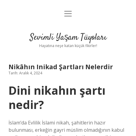
menüyü
Anasayfa
aç
Gizlilik Politikası
Sevimli Yaşam Tüyoları
Yasal Uyarı
Hayatına neşe katan küçük fikirler!
Hakkımızda
Nikâhın Inikad Şartları Nelerdir
Tarih: Aralık 4, 2024
Dini nikahın şartı
nedir?
İslam’da Evlilik İslami nikah, şahitlerin hazır
bulunması, erkeğin gayri müslim olmadığının kabul