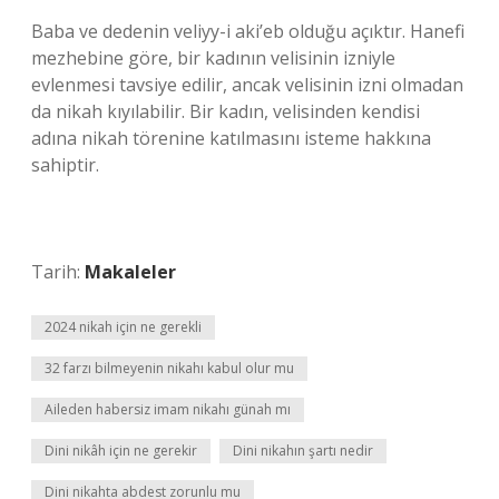
Baba ve dedenin veliyy-i aki’eb olduğu açıktır. Hanefi
mezhebine göre, bir kadının velisinin izniyle
evlenmesi tavsiye edilir, ancak velisinin izni olmadan
da nikah kıyılabilir. Bir kadın, velisinden kendisi
adına nikah törenine katılmasını isteme hakkına
sahiptir.
Tarih:
Makaleler
2024 nikah için ne gerekli
32 farzı bilmeyenin nikahı kabul olur mu
Aileden habersiz imam nikahı günah mı
Dini nikâh için ne gerekir
Dini nikahın şartı nedir
Dini nikahta abdest zorunlu mu