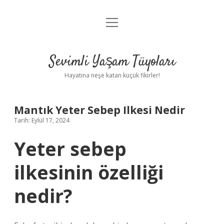
menüyü
Anasayfa
aç
Gizlilik Politikası
Sevimli Yaşam Tüyoları
Yasal Uyarı
Hayatına neşe katan küçük fikirler!
Hakkımızda
Mantık Yeter Sebep Ilkesi Nedir
Tarih: Eylül 17, 2024
Yeter sebep
ilkesinin özelliği
nedir?