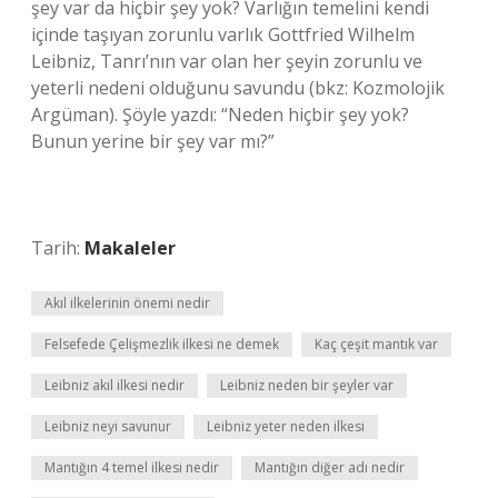
şey var da hiçbir şey yok? Varlığın temelini kendi
içinde taşıyan zorunlu varlık Gottfried Wilhelm
Leibniz, Tanrı’nın var olan her şeyin zorunlu ve
yeterli nedeni olduğunu savundu (bkz: Kozmolojik
Argüman). Şöyle yazdı: “Neden hiçbir şey yok?
Bunun yerine bir şey var mı?”
Tarih:
Makaleler
Akıl ilkelerinin önemi nedir
Felsefede Çelişmezlik ilkesi ne demek
Kaç çeşit mantık var
Leibniz akıl ilkesi nedir
Leibniz neden bir şeyler var
Leibniz neyi savunur
Leibniz yeter neden ilkesi
Mantığın 4 temel ilkesi nedir
Mantığın diğer adı nedir