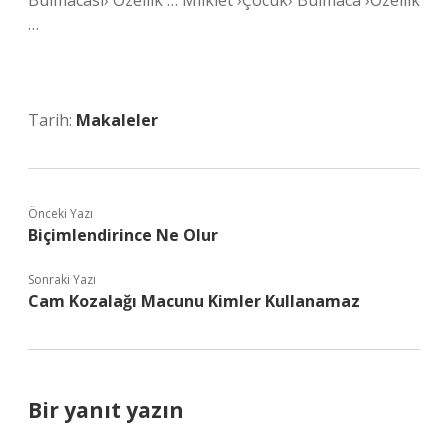
Bulmacası› Özellik … Milkiet ›Çocuk› Bulmaca ›Özellik
…
Tarih:
Makaleler
Önceki Yazı
Biçimlendirince Ne Olur
Sonraki Yazı
Cam Kozalağı Macunu Kimler Kullanamaz
Bir yanıt yazın