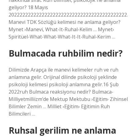
hakkında sıfat. Ruh bilimsel, psikolojik ne anlama
geliyor? 18 Mayıs
2022222222222222222222222222222222222222222.
Manevi TDK Sözlüğü kelimesi ne anlama geliyor?
Mynet ›Manevi, What-It-Ruhal-Kelim … Mynet›
Spiritüel-What-What-What-It-It-Ruhal-Kerim …
Bulmacada ruhbilim nedir?
Dilimizde Arapça ile manevi kelimeler ruh ve ruh
anlamına gelir. Orijinal dilinde psikoloji şeklinde
psikoloji kelimesi psikoloji anlamına gelir.16 Şub
2022ruh Bulmaca reaksiyonu nedir? Bulmaca-
Milliyetmilliizm’de Mektup Mektubu ›Eğitim› Zihinsel
Bilimler Zemin … Milliet ›Eğitim› Eğitimin Ruh
Bilimcileri …
Ruhsal gerilim ne anlama