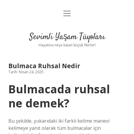
menüyü
Anasayfa
aç
Gizlilik Politikası
Sevimli Yaşam Tüyoları
Yasal Uyarı
Hayatına neşe katan küçük fikirler!
Hakkımızda
Bulmaca Ruhsal Nedir
Tarih: Nisan 24, 2025
Bulmacada ruhsal
ne demek?
Bu şekilde, yukarıdaki iki farklı kelime manevi
kelimeye yanıt olarak tüm bulmacalar için