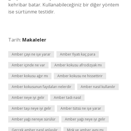
kehribar batar. Kullanabileceğiniz bir diğer yöntem
ise sürtünme testidir.
Tarih:
Makaleler
Amber çayı ne işe yarar
Amber fiyatı kaç para
Amber içinde ne var
Amber kokusu afrodizyak mı
Amber kokusu ağır mı
Amber kokusu ne hissettirir
Amber kokusunun faydaları nelerdir
Amber nasıl kullanılır
Amber neye iyi gelir
Amber tadı nasıl
Amber taşı neye iyi gelir
Amber tütsü ne işe yarar
Amber yağı nereye sürülür
Amber yağı neye iyi gelir
Gerçek amber nasıl anlaşılır
Misk ve amber aynı mı