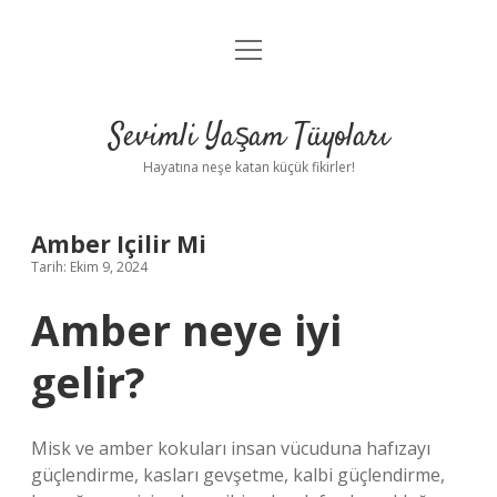
menüyü
Anasayfa
aç
Gizlilik Politikası
Sevimli Yaşam Tüyoları
Yasal Uyarı
Hayatına neşe katan küçük fikirler!
Hakkımızda
Amber Içilir Mi
Tarih: Ekim 9, 2024
Amber neye iyi
gelir?
Misk ve amber kokuları insan vücuduna hafızayı
güçlendirme, kasları gevşetme, kalbi güçlendirme,