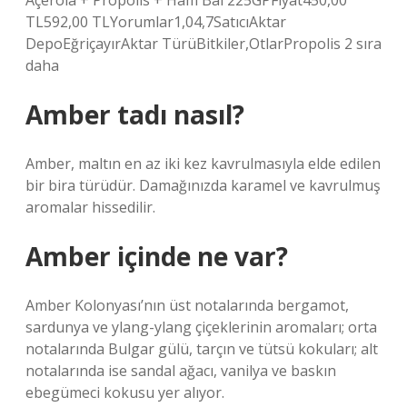
Açerola + Propolis + Ham Bal 225GPFiyat450,00
TL592,00 TLYorumlar1,04,7SatıcıAktar
DepoEğriçayırAktar TürüBitkiler,OtlarPropolis 2 sıra
daha
Amber tadı nasıl?
Amber, maltın en az iki kez kavrulmasıyla elde edilen
bir bira türüdür. Damağınızda karamel ve kavrulmuş
aromalar hissedilir.
Amber içinde ne var?
Amber Kolonyası’nın üst notalarında bergamot,
sardunya ve ylang-ylang çiçeklerinin aromaları; orta
notalarında Bulgar gülü, tarçın ve tütsü kokuları; alt
notalarında ise sandal ağacı, vanilya ve baskın
ebegümeci kokusu yer alıyor.