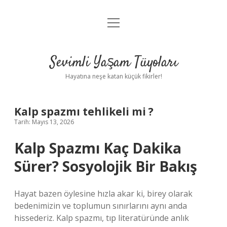
menüyü
Anasayfa
aç
Gizlilik Politikası
Sevimli Yaşam Tüyoları
Yasal Uyarı
Hayatına neşe katan küçük fikirler!
Hakkımızda
Kalp spazmı tehlikeli mi ?
Tarih: Mayıs 13, 2026
Kalp Spazmı Kaç Dakika
Sürer? Sosyolojik Bir Bakış
Hayat bazen öylesine hızla akar ki, birey olarak
bedenimizin ve toplumun sınırlarını aynı anda
hissederiz. Kalp spazmı, tıp literatüründe anlık