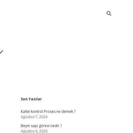
ı
Sidebar
Son Yazılar
vdcasino giri
Kalite kontrol Proses ne demek ?
Ağustos 7, 2026
Beyin sapı görevi nedir ?
Ağustos 6, 2026