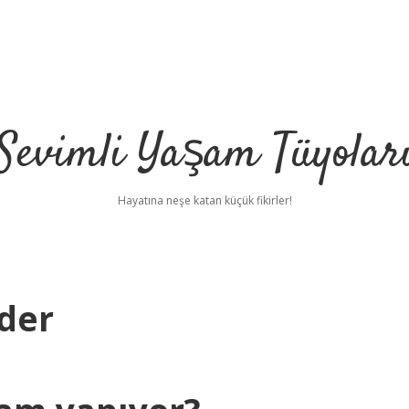
Sevimli Yaşam Tüyolar
Hayatına neşe katan küçük fikirler!
der