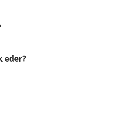
?
k eder?