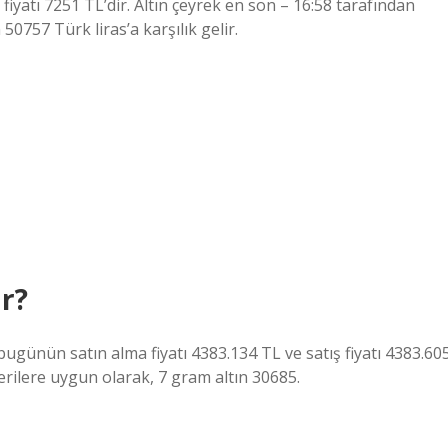
ş fiyatı 7251 TL’dir. Altın çeyrek en son – 16:58 tarafından
50757 Türk liras’a karşılık gelir.
r?
ugünün satın alma fiyatı 4383.134 TL ve satış fiyatı 4383.60
erilere uygun olarak, 7 gram altın 30685.