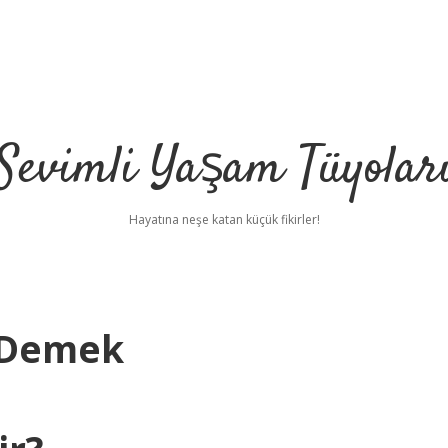
Sevimli Yaşam Tüyolar
Hayatına neşe katan küçük fikirler!
 Demek