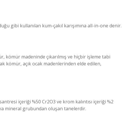
ğu gibi kullanılan kum-çakıl karışımına all-in-one denir.
kömür madeninde çıkarılmış ve hiçbir işleme tabi
kömür, açık ocak madenlerinden elde edilen,
ntresi içeriği %50 Cr2O3 ve krom kalıntısı içeriği %2
eya mineral grubundan oluşan tanelerdir.