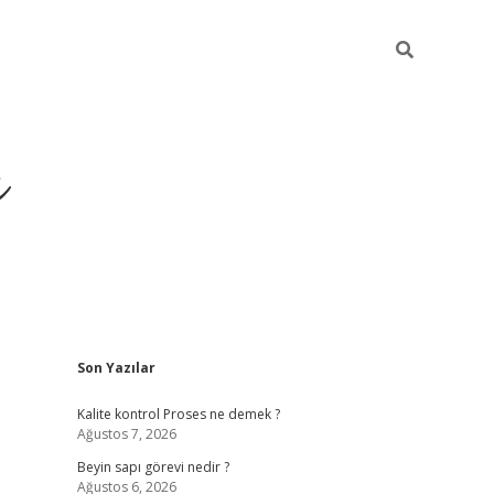
ı
Sidebar
Son Yazılar
vdcasino giriş
Kalite kontrol Proses ne demek ?
Ağustos 7, 2026
Beyin sapı görevi nedir ?
Ağustos 6, 2026