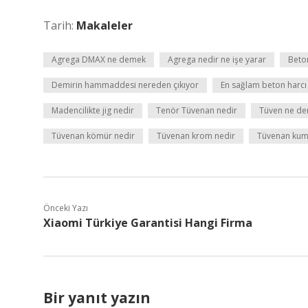
Tarih:
Makaleler
Agrega DMAX ne demek
Agrega nedir ne işe yarar
Beto
Demirin hammaddesi nereden çıkıyor
En sağlam beton harcı n
Madencilikte jig nedir
Tenör Tüvenan nedir
Tüven ne d
Tüvenan kömür nedir
Tüvenan krom nedir
Tüvenan kum
Önceki Yazı
Xiaomi Türkiye Garantisi Hangi Firma
Bir yanıt yazın