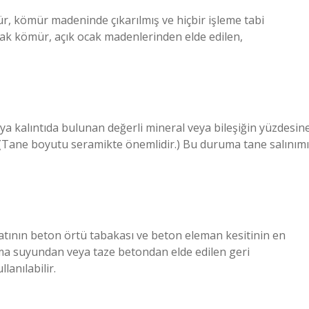
kömür madeninde çıkarılmış ve hiçbir işleme tabi
kömür, açık ocak madenlerinden elde edilen,
ya kalıntıda bulunan değerli mineral veya bileşiğin yüzdesin
. (Tane boyutu seramikte önemlidir.) Bu duruma tane salınımı
nın beton örtü tabakası ve beton eleman kesitinin en
ama suyundan veya taze betondan elde edilen geri
anılabilir.