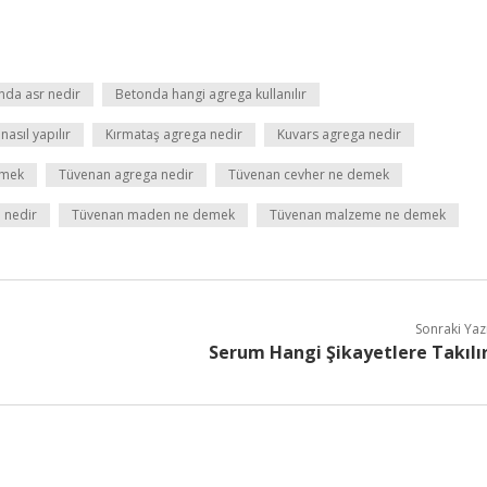
nda asr nedir
Betonda hangi agrega kullanılır
asıl yapılır
Kırmataş agrega nedir
Kuvars agrega nedir
emek
Tüvenan agrega nedir
Tüvenan cevher ne demek
 nedir
Tüvenan maden ne demek
Tüvenan malzeme ne demek
Sonraki Yaz
Serum Hangi Şikayetlere Takılı