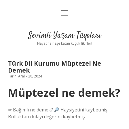
menüyü
Anasayfa
aç
Gizlilik Politikası
Sevimli Yaşam Tüyoları
Yasal Uyarı
Hayatına neşe katan küçük fikirler!
Hakkımızda
Türk Dil Kurumu Müptezel Ne
Demek
Tarih: Aralık 28, 2024
Müptezel ne demek?
✏ Bağımlı ne demek?
Haysiyetini kaybetmiş.
Bolluktan dolayı değerini kaybetmiş.