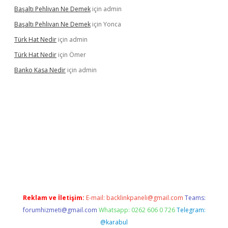
Başaltı Pehlivan Ne Demek
için
admin
Başaltı Pehlivan Ne Demek
için
Yonca
Türk Hat Nedir
için
admin
Türk Hat Nedir
için
Ömer
Banko Kasa Nedir
için
admin
iş
Reklam ve İletişim:
E-mail:
backlinkpaneli@gmail.com
Teams:
forumhizmeti@gmail.com
Whatsapp: 0262 606 0 726
Telegram:
@karabul