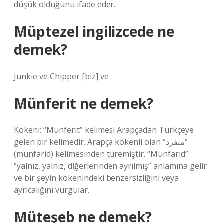
düşük olduğunu ifade eder.
Müptezel ingilizcede ne
demek?
Junkie ve Chipper [biz] ve
Münferit ne demek?
Kökeni: “Münferit” kelimesi Arapçadan Türkçeye
gelen bir kelimedir. Arapça kökenli olan “منفرد”
(munfarid) kelimesinden türemiştir. “Munfarid”
“yalnız, yalnız, diğerlerinden ayrılmış” anlamına gelir
ve bir şeyin kökenindeki benzersizliğini veya
ayrıcalığını vurgular.
Müteşeb ne demek?