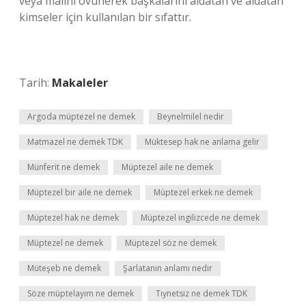
veya malını övünerek başkalarını aldatan ve aldatan
kimseler için kullanılan bir sıfattır.
Tarih:
Makaleler
Argoda müptezel ne demek
Beynelmilel nedir
Matmazel ne demek TDK
Müktesep hak ne anlama gelir
Münferit ne demek
Müptezel aile ne demek
Müptezel bir aile ne demek
Müptezel erkek ne demek
Müptezel hak ne demek
Müptezel ingilizcede ne demek
Müptezel ne demek
Müptezel söz ne demek
Müteşeb ne demek
Şarlatanın anlamı nedir
Söze müptelayım ne demek
Tıynetsiz ne demek TDK