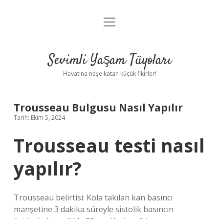
menüyü
Anasayfa
aç
Gizlilik Politikası
Sevimli Yaşam Tüyoları
Yasal Uyarı
Hayatına neşe katan küçük fikirler!
Hakkımızda
Trousseau Bulgusu Nasıl Yapılır
Tarih: Ekim 5, 2024
Trousseau testi nasıl
yapılır?
Trousseau belirtisi: Kola takılan kan basıncı
manşetine 3 dakika süreyle sistolik basıncın