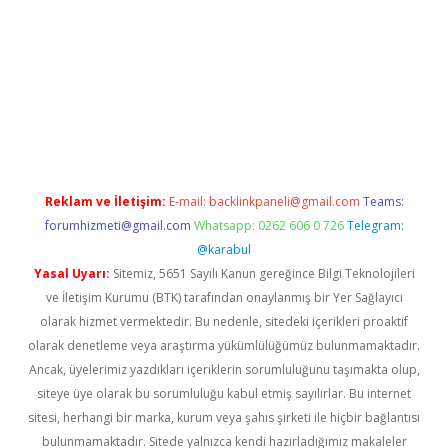
sino giriş
Reklam ve İletişim:
E-mail:
backlinkpaneli@gmail.com
Teams:
forumhizmeti@gmail.com
Whatsapp: 0262 606 0 726
Telegram:
@karabul
Yasal Uyarı:
Sitemiz, 5651 Sayılı Kanun gereğince Bilgi Teknolojileri
ve İletişim Kurumu (BTK) tarafından onaylanmış bir Yer Sağlayıcı
olarak hizmet vermektedir. Bu nedenle, sitedeki içerikleri proaktif
olarak denetleme veya araştırma yükümlülüğümüz bulunmamaktadır.
Ancak, üyelerimiz yazdıkları içeriklerin sorumluluğunu taşımakta olup,
siteye üye olarak bu sorumluluğu kabul etmiş sayılırlar. Bu internet
sitesi, herhangi bir marka, kurum veya şahıs şirketi ile hiçbir bağlantısı
bulunmamaktadır. Sitede yalnızca kendi hazırladığımız makaleler