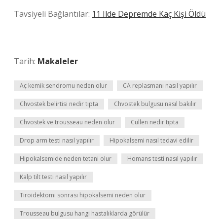
Tavsiyeli Bağlantılar:
11 Ilde Depremde Kaç Kişi Öldü
Tarih:
Makaleler
Aç kemik sendromu neden olur
CA replasmanı nasıl yapılır
Chvostek belirtisi nedir tıpta
Chvostek bulgusu nasıl bakılır
Chvostek ve trousseau neden olur
Cullen nedir tıpta
Drop arm testi nasıl yapılır
Hipokalsemi nasıl tedavi edilir
Hipokalsemide neden tetani olur
Homans testi nasıl yapılır
Kalp tilt testi nasıl yapılır
Tiroidektomi sonrası hipokalsemi neden olur
Trousseau bulgusu hangi hastalıklarda görülür