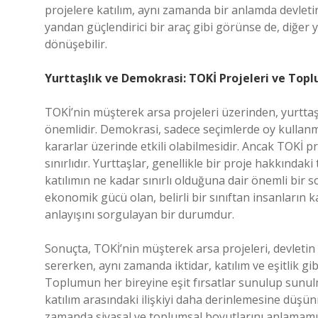
projelere katılım, aynı zamanda bir anlamda devletin
yandan güçlendirici bir araç gibi görünse de, diğer
dönüşebilir.
Yurttaşlık ve Demokrasi: TOKİ Projeleri ve Topl
TOKİ’nin müşterek arsa projeleri üzerinden, yurttaşl
önemlidir. Demokrasi, sadece seçimlerde oy kullan
kararlar üzerinde etkili olabilmesidir. Ancak TOKİ pr
sınırlıdır. Yurttaşlar, genellikle bir proje hakkındak
katılımın ne kadar sınırlı olduğuna dair önemli bir s
ekonomik gücü olan, belirli bir sınıftan insanların k
anlayışını sorgulayan bir durumdur.
Sonuçta, TOKİ’nin müşterek arsa projeleri, devleti
sererken, aynı zamanda iktidar, katılım ve eşitlik 
Toplumun her bireyine eşit fırsatlar sunulup sunulm
katılım arasındaki ilişkiyi daha derinlemesine düşün
zamanda siyasal ve toplumsal boyutlarını anlamamız