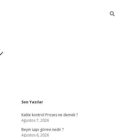
ı
Sidebar
Son Yazılar
vdcasino gi
Kalite kontrol Proses ne demek ?
Ağustos 7, 2026
Beyin sapı görevi nedir ?
Ağustos 6, 2026