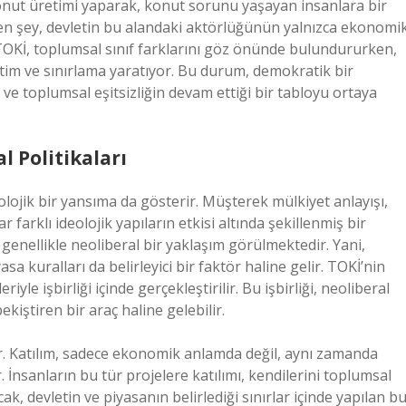
konut üretimi yaparak, konut sorunu yaşayan insanlara bir
en şey, devletin bu alandaki aktörlüğünün yalnızca ekonomi
. TOKİ, toplumsal sınıf farklarını göz önünde bulundururken,
etim ve sınırlama yaratıyor. Bu durum, demokratik bir
 ve toplumsal eşitsizliğin devam ettiği bir tabloyu ortaya
l Politikaları
lojik bir yansıma da gösterir. Müşterek mülkiyet anlayışı,
farklı ideolojik yapıların etkisi altında şekillenmiş bir
genellikle neoliberal bir yaklaşım görülmektedir. Yani,
a kuralları da belirleyici bir faktör haline gelir. TOKİ’nin
riyle işbirliği içinde gerçekleştirilir. Bu işbirliği, neoliberal
ekiştiren bir araç haline gelebilir.
. Katılım, sadece ekonomik anlamda değil, aynı zamanda
 İnsanların bu tür projelere katılımı, kendilerini toplumsal
k, devletin ve piyasanın belirlediği sınırlar içinde yapılan b