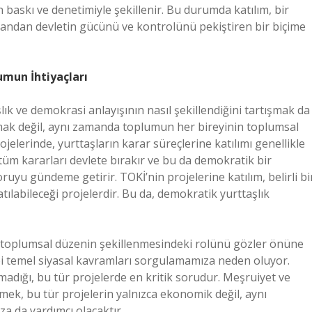
 baskı ve denetimiyle şekillenir. Bu durumda katılım, bir
 yandan devletin gücünü ve kontrolünü pekiştiren bir biçime
umun İhtiyaçları
ık ve demokrasi anlayışının nasıl şekillendiğini tartışmak da
mak değil, aynı zamanda toplumun her bireyinin toplumsal
ojelerinde, yurttaşların karar süreçlerine katılımı genellikle
i tüm kararları devlete bırakır ve bu da demokratik bir
oruyu gündeme getirir. TOKİ’nin projelerine katılım, belirli bi
atılabileceği projelerdir. Bu da, demokratik yurttaşlık
n toplumsal düzenin şekillenmesindeki rolünü gözler önüne
gibi temel siyasal kavramları sorgulamamıza neden oluyor.
adığı, bu tür projelerde en kritik sorudur. Meşruiyet ve
mek, bu tür projelerin yalnızca ekonomik değil, aynı
a da yardımcı olacaktır.