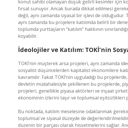
konut sahibi olamayan düşük gelirli kesimler için 
fırsat sunuyor. Ancak burada dikkat edilmesi gerek
değil, aynı zamanda siyasal bir işlevi de olduğudur
aynı zamanda bu projelere katılımda belirli bir den
toplumda yurttaşların “katılım” hakkının sınırlandığı
koyabilir.
İdeolojiler ve Katılım: TOKİ’nin Sosya
TOKİ’nin müşterek arsa projeleri, aynı zamanda ideo
sosyalist düşüncelerden kapitalist ekonomilere kadar 
kavramdır. Fakat TOKİ’nin uyguladığı bu projelerde, 
devletin müdahalesiyle şekillenen bu projelerde, piyas
projeleri, genellikle piyasa aktörleri ve inşaat şirketle
ekonominin izlerini taşır ve toplumsal eşitsizlikleri p
Bu noktada, katılım meselesine odaklanmak gerekir
toplumsal ve siyasal düzeyde de değerlendirilmelidir.
düzenin bir parçası olarak hissetmelerini sağlar. Anca