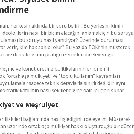
endirme
man, herkesin aklında bir soru belirir: Bu yerleşim kimin
ideolojilerin nasıl bir biçim alacağını anlamak için bu soruya
gulaması bu soruyu nasıl yanıtlıyor? Üzerinde durulması
rar verir, kim hak sahibi olur? Bu yazıda TOKİ’nin müşterek
aları ve demokrasinin pratiği üzerinden inceleyeceğiz.
irleşme ve konut üretme politikalarının en önemli
çok “ortaklaşa mülkiyet” ve “toplu kullanım” kavramları
ygulamalar sadece teknik detaylarla sınırlı değildir; aynı
okratik katılımın nasıl şekillendiğine dair ipuçları sunar.
kiyet ve Meşruiyet
r ilişkileri bağlamında nasıl işlediğini irdeleyelim. Müşterek
r alan üzerinde ortaklaşa mülkiyet hakkı oluşturduğu bir düzen
letin veya belirli kurumların aracılığıyla daha derin bir