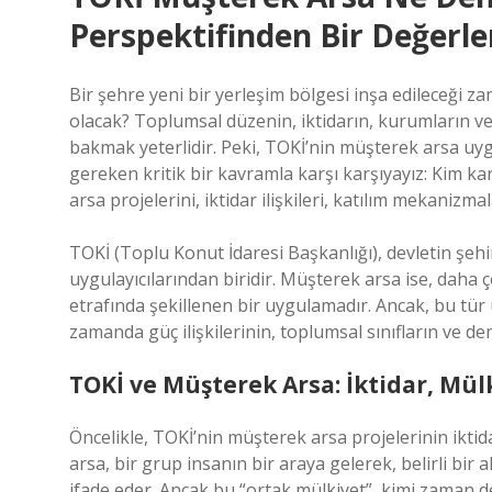
Perspektifinden Bir Değerl
Bir şehre yeni bir yerleşim bölgesi inşa edileceği za
olacak? Toplumsal düzenin, iktidarın, kurumların ve 
bakmak yeterlidir. Peki, TOKİ’nin müşterek arsa uy
gereken kritik bir kavramla karşı karşıyayız: Kim ka
arsa projelerini, iktidar ilişkileri, katılım mekanizm
TOKİ (Toplu Konut İdaresi Başkanlığı), devletin şeh
uygulayıcılarından biridir. Müşterek arsa ise, daha 
etrafında şekillenen bir uygulamadır. Ancak, bu tür u
zamanda güç ilişkilerinin, toplumsal sınıfların ve dem
TOKİ ve Müşterek Arsa: İktidar, Mül
Öncelikle, TOKİ’nin müşterek arsa projelerinin iktida
arsa, bir grup insanın bir araya gelerek, belirli bi
ifade eder. Ancak bu “ortak mülkiyet”, kimi zaman dev