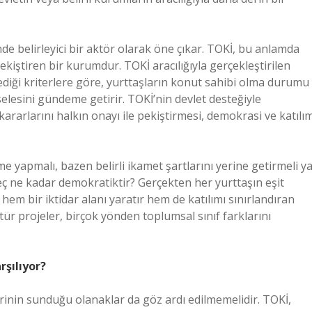
e belirleyici bir aktör olarak öne çıkar. TOKİ, bu anlamda
kiştiren bir kurumdur. TOKİ aracılığıyla gerçekleştirilen
ediği kriterlere göre, yurttaşların konut sahibi olma durumu
lesini gündeme getirir. TOKİ’nin devlet desteğiyle
 kararlarını halkın onayı ile pekiştirmesi, demokrasi ve katılı
eme yapmalı, bazen belirli ikamet şartlarını yerine getirmeli y
reç ne kadar demokratiktir? Gerçekten her yurttaşın eşit
 hem bir iktidar alanı yaratır hem de katılımı sınırlandıran
ür projeler, birçok yönden toplumsal sınıf farklarını
rşılıyor?
rinin sunduğu olanaklar da göz ardı edilmemelidir. TOKİ,