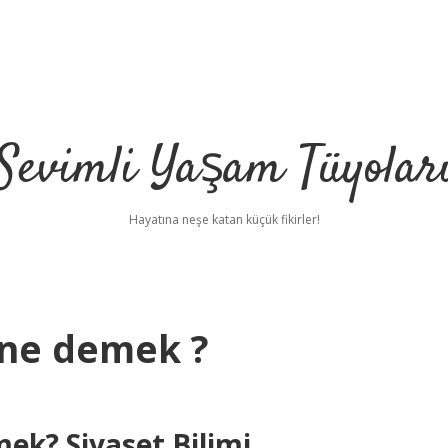
Sevimli Yaşam Tüyolar
Hayatına neşe katan küçük fikirler!
 ne demek ?
k? Siyaset Bilimi