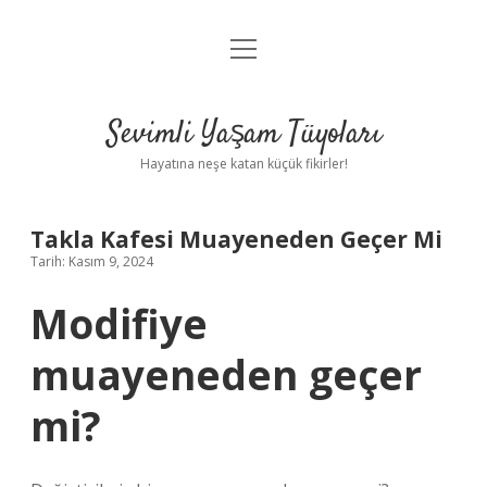
menüyü
Anasayfa
aç
Gizlilik Politikası
Sevimli Yaşam Tüyoları
Yasal Uyarı
Hayatına neşe katan küçük fikirler!
Hakkımızda
Takla Kafesi Muayeneden Geçer Mi
Tarih: Kasım 9, 2024
Modifiye
muayeneden geçer
mi?