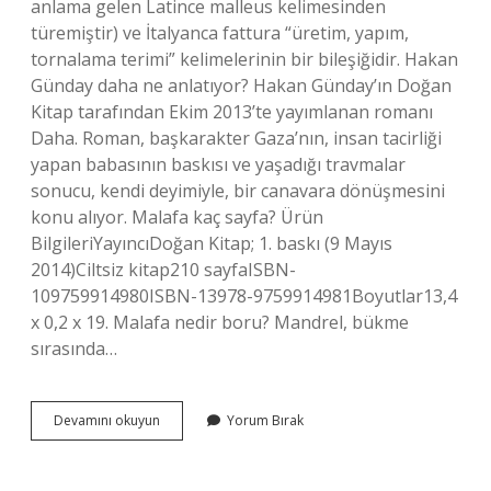
anlama gelen Latince malleus kelimesinden
türemiştir) ve İtalyanca fattura “üretim, yapım,
tornalama terimi” kelimelerinin bir bileşiğidir. Hakan
Günday daha ne anlatıyor? Hakan Günday’ın Doğan
Kitap tarafından Ekim 2013’te yayımlanan romanı
Daha. Roman, başkarakter Gaza’nın, insan tacirliği
yapan babasının baskısı ve yaşadığı travmalar
sonucu, kendi deyimiyle, bir canavara dönüşmesini
konu alıyor. Malafa kaç sayfa? Ürün
BilgileriYayıncıDoğan Kitap; 1. baskı (9 Mayıs
2014)Ciltsiz kitap210 sayfaISBN-
109759914980ISBN-13978-9759914981Boyutlar13,4
x 0,2 x 19. Malafa nedir boru? Mandrel, bükme
sırasında…
Malafa
Devamını okuyun
Yorum Bırak
Ne
Anlatıyor