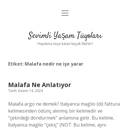
menüyü
Anasayfa
aç
Gizlilik Politikası
Sevimli Yaşam Tüyoları
Yasal Uyarı
Hayatına neşe katan küçük fikirler!
Hakkımızda
Etiket:
Malafa nedir ne işe yarar
Malafa Ne Anlatıyor
Tarih: Kasım 14, 2024
Malafa argo ne demek? İtalyanca maglio (di) fattura
kelimesinden ödünç alınmış bir kelimedir ve
“çekirdeği döndürmek” anlamına gelir. Bu kelime,
İtalyanca maglio “çekiç” (NOT: Bu kelime, aynı