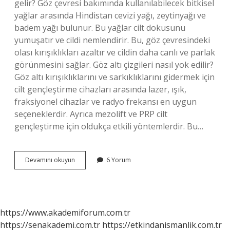
gelir? Göz çevresi bakımında kullanılabilecek bitkisel
yağlar arasında Hindistan cevizi yağı, zeytinyağı ve
badem yağı bulunur. Bu yağlar cilt dokusunu
yumuşatır ve cildi nemlendirir. Bu, göz çevresindeki
olası kırışıklıkları azaltır ve cildin daha canlı ve parlak
görünmesini sağlar. Göz altı çizgileri nasıl yok edilir?
Göz altı kırışıklıklarını ve sarkıklıklarını gidermek için
cilt gençleştirme cihazları arasında lazer, ışık,
fraksiyonel cihazlar ve radyo frekansı en uygun
seçeneklerdir. Ayrıca mezolift ve PRP cilt
gençleştirme için oldukça etkili yöntemlerdir. Bu…
Göz
Devamını okuyun
6 Yorum
Altı
Kırışıklığına
Ne
Iyi
Gelir
https://www.akademiforum.com.tr
Evde
https://senakademi.com.tr
https://etkindanismanlik.com.tr
Çözüm