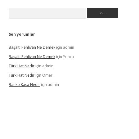
Arama
Son yorumlar
Başaltı Pehlivan Ne Demek
için
admin
Başaltı Pehlivan Ne Demek
için
Yonca
Türk Hat Nedir
için
admin
Türk Hat Nedir
için
Ömer
Banko Kasa Nedir
için
admin
dcasino giriş