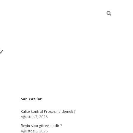
ı
Sidebar
Son Yazılar
vdcasino giriş
Kalite kontrol Proses ne demek ?
Ağustos 7, 2026
Beyin sapı görevi nedir ?
Ağustos 6, 2026