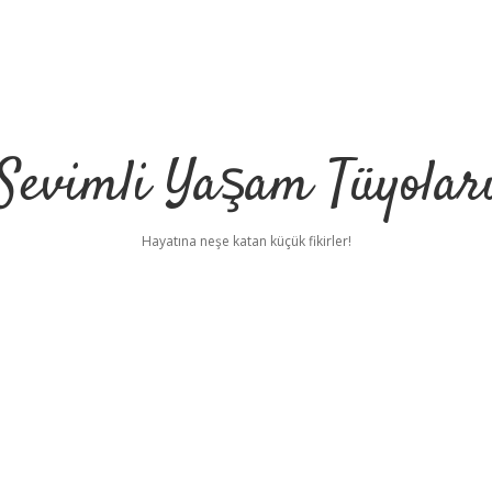
Sevimli Yaşam Tüyolar
Hayatına neşe katan küçük fikirler!