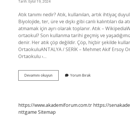
Tarih: Eylül 19, 2024
Atık tanımı nedir? Atık, kullanılan, artık ihtiyaç d
Biyolojide, ter, üre ve dışkı gibi canlı kalıntıları da a
atmamak için ayrı olarak toplanır. Atık – WikipediaW
ortaokul? Son kullanma tarihi geçmiş ve yaşadığımı
denir. Her atık çöp değildir. Çöp, hiçbir şekilde ku
OrtaokuluANTALYA / SERİK – Mehmet Akif Ersoy Or
Ortaokulu ›…
Atık
Devamını okuyun
Yorum Bırak
Nedir
Tanimi
https://www.akademiforum.com.tr
https://senakade
nttgame
Sitemap