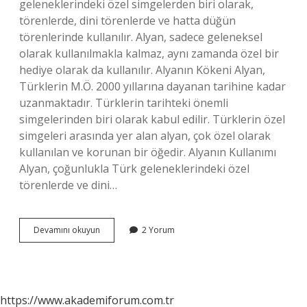
geleneklerindeki özel simgelerden biri olarak,
törenlerde, dini törenlerde ve hatta düğün
törenlerinde kullanılır. Alyan, sadece geleneksel
olarak kullanılmakla kalmaz, aynı zamanda özel bir
hediye olarak da kullanılır. Alyanın Kökeni Alyan,
Türklerin M.Ö. 2000 yıllarına dayanan tarihine kadar
uzanmaktadır. Türklerin tarihteki önemli
simgelerinden biri olarak kabul edilir. Türklerin özel
simgeleri arasında yer alan alyan, çok özel olarak
kullanılan ve korunan bir öğedir. Alyanın Kullanımı
Alyan, çoğunlukla Türk geleneklerindeki özel
törenlerde ve dini…
Alyan
Devamını okuyun
2 Yorum
nedir
ne
işe
yarar
https://www.akademiforum.com.tr