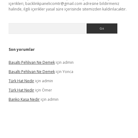
içerikleri,
backlinkpanelicomtr@gmail.com
adresine bildirmeniz
halinde, ilgili içerikler yasal süre içerisinde sitemizden kaldırılacaktır.
Arama
Son yorumlar
Başaltı Pehlivan Ne Demek
için
admin
Başaltı Pehlivan Ne Demek
için
Yonca
Türk Hat Nedir
için
admin
Türk Hat Nedir
için
Ömer
Banko Kasa Nedir
için
admin