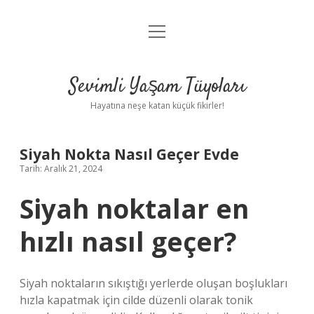
menüyü
Anasayfa
aç
Gizlilik Politikası
Sevimli Yaşam Tüyoları
Yasal Uyarı
Hayatına neşe katan küçük fikirler!
Hakkımızda
Siyah Nokta Nasıl Geçer Evde
Tarih: Aralık 21, 2024
Siyah noktalar en
hızlı nasıl geçer?
Siyah noktaların sıkıştığı yerlerde oluşan boşlukları
hızla kapatmak için cilde düzenli olarak tonik