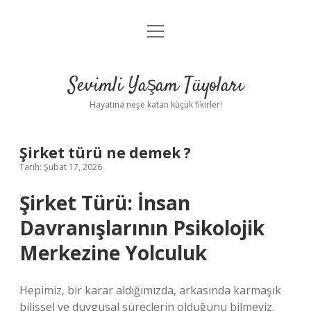
menüyü
Anasayfa
aç
Gizlilik Politikası
Sevimli Yaşam Tüyoları
Yasal Uyarı
Hayatına neşe katan küçük fikirler!
Hakkımızda
Şirket türü ne demek ?
Tarih: Şubat 17, 2026
Şirket Türü: İnsan
Davranışlarının Psikolojik
Merkezine Yolculuk
Hepimiz, bir karar aldığımızda, arkasında karmaşık
bilişsel ve duygusal süreçlerin olduğunu bilmeyiz.