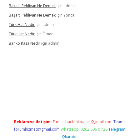
Başaltı Pehlivan Ne Demek
için
admin
Başaltı Pehlivan Ne Demek
için
Yonca
Türk Hat Nedir
için
admin
Türk Hat Nedir
için
Ömer
Banko Kasa Nedir
için
admin
ş
Reklam ve İletişim:
E-mail:
backlinkpaneli@gmail.com
Teams:
forumhizmeti@gmail.com
Whatsapp: 0262 606 0 726
Telegram:
@karabul