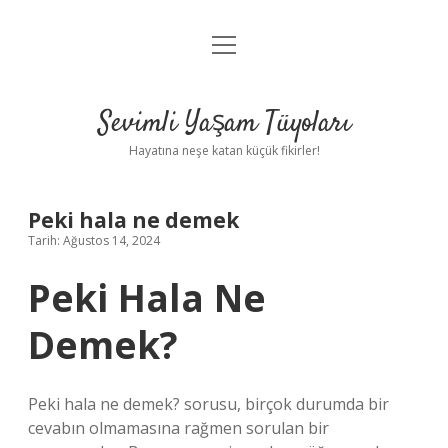
menüyü
Anasayfa
aç
Gizlilik Politikası
Sevimli Yaşam Tüyoları
Yasal Uyarı
Hayatına neşe katan küçük fikirler!
Hakkımızda
Peki hala ne demek
Tarih: Ağustos 14, 2024
Peki Hala Ne
Demek?
Peki hala ne demek? sorusu, birçok durumda bir
cevabın olmamasına rağmen sorulan bir