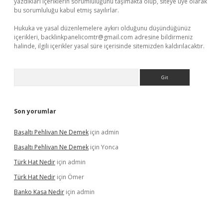
yazdıkları içeriklerin sorumluluğunu taşımakta olup, siteye üye olarak
bu sorumluluğu kabul etmiş sayılırlar.
Hukuka ve yasal düzenlemelere aykırı olduğunu düşündüğünüz
içerikleri,
backlinkpanelicomtr@gmail.com
adresine bildirmeniz
halinde, ilgili içerikler yasal süre içerisinde sitemizden kaldırılacaktır.
Arama
Son yorumlar
Başaltı Pehlivan Ne Demek
için
admin
Başaltı Pehlivan Ne Demek
için
Yonca
Türk Hat Nedir
için
admin
Türk Hat Nedir
için
Ömer
Banko Kasa Nedir
için
admin