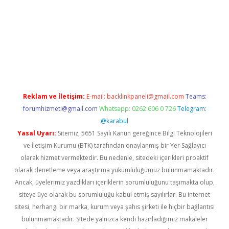
iriş
Reklam ve İletişim:
E-mail:
backlinkpaneli@gmail.com
Teams:
forumhizmeti@gmail.com
Whatsapp: 0262 606 0 726
Telegram:
@karabul
Yasal Uyarı:
Sitemiz, 5651 Sayılı Kanun gereğince Bilgi Teknolojileri
ve İletişim Kurumu (BTK) tarafından onaylanmış bir Yer Sağlayıcı
olarak hizmet vermektedir. Bu nedenle, sitedeki içerikleri proaktif
olarak denetleme veya araştırma yükümlülüğümüz bulunmamaktadır.
Ancak, üyelerimiz yazdıkları içeriklerin sorumluluğunu taşımakta olup,
siteye üye olarak bu sorumluluğu kabul etmiş sayılırlar. Bu internet
sitesi, herhangi bir marka, kurum veya şahıs şirketi ile hiçbir bağlantısı
bulunmamaktadır. Sitede yalnızca kendi hazırladığımız makaleler