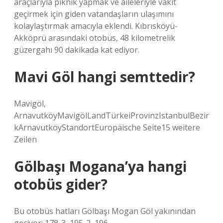
araçlarıyla piknik yapmak ve aileleriyle vakit
geçirmek için giden vatandaşların ulaşımını
kolaylaştırmak amacıyla eklendi. Kıbrısköyü-
Akköprü arasındaki otobüs, 48 ​​kilometrelik
güzergahı 90 dakikada kat ediyor.
Mavi Göl hangi semttedir?
Mavigöl,
ArnavutköyMavigölLandTürkeiProvinzIstanbulBezir
kArnavutköyStandortEuropäische Seite15 weitere
Zeilen
Gölbaşı Mogana’ya hangi
otobüs gider?
Bu otobüs hatları Gölbaşı Mogan Göl yakınından