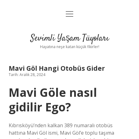
menüyü
Anasayfa
aç
Gizlilik Politikası
Sevimli Yaşam Tüyoları
Yasal Uyarı
Hayatına neşe katan küçük fikirler!
Hakkımızda
Mavi Göl Hangi Otobüs Gider
Tarih: Aralık 28, 2024
Mavi Göle nasıl
gidilir Ego?
Kıbrısköyü’nden kalkan 389 numaralı otobüs
hattına Mavi Göl ismi, Mavi Göl’e toplu taşıma