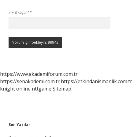
7 + 8 kaçtır?
*
https://www.akademiforum.com.tr
https://senakademi.com.tr
https://etkindanismanlik.com.tr
knight online
nttgame
Sitemap
Sidebar
Son Yazılar