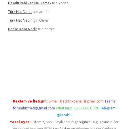
Başaltı Pehlivan Ne Demek
için
Yonca
Türk Hat Nedir
için
admin
Türk Hat Nedir
için
Ömer
Banko Kasa Nedir
için
admin
iş
Reklam ve İletişim:
E-mail:
backlinkpaneli@gmail.com
Teams:
forumhizmeti@gmail.com
Whatsapp: 0262 606 0 726
Telegram:
@karabul
Yasal Uyarı:
Sitemiz, 5651 Sayılı Kanun gereğince Bilgi Teknolojileri
ve İletişim Kurumu (BTK) tarafından onaylanmış bir Yer Sağlayıcı