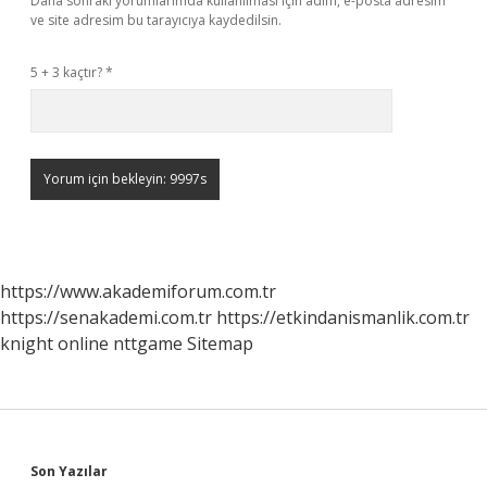
Daha sonraki yorumlarımda kullanılması için adım, e-posta adresim
ve site adresim bu tarayıcıya kaydedilsin.
5 + 3 kaçtır?
*
https://www.akademiforum.com.tr
https://senakademi.com.tr
https://etkindanismanlik.com.tr
knight online
nttgame
Sitemap
Sidebar
Son Yazılar