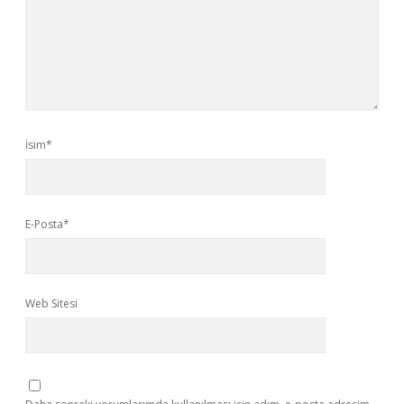
İsim*
E-Posta*
Web Sitesi