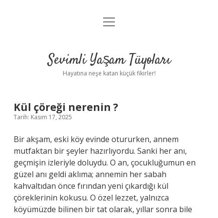
menüyü
Anasayfa
aç
Gizlilik Politikası
Sevimli Yaşam Tüyoları
Yasal Uyarı
Hayatına neşe katan küçük fikirler!
Hakkımızda
Kül çöreği nerenin ?
Tarih: Kasım 17, 2025
Bir akşam, eski köy evinde otururken, annem
mutfaktan bir şeyler hazırlıyordu. Sanki her anı,
geçmişin izleriyle doluydu. O an, çocukluğumun en
güzel anı geldi aklıma; annemin her sabah
kahvaltıdan önce fırından yeni çıkardığı kül
çöreklerinin kokusu. O özel lezzet, yalnızca
köyümüzde bilinen bir tat olarak, yıllar sonra bile