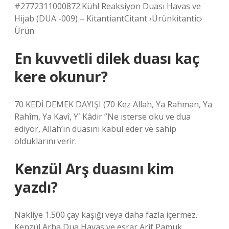
#2772311000872.Kühl Reaksiyon Duası Havas ve
Hijab (DUA -009) – KitantiantCitant ›Ürünkitantic›
Ürün
En kuvvetli dilek duası kaç
kere okunur?
70 KEDİ DEMEK DAYIŞI (70 Kez Allah, Ya Rahman, Ya
Rahîm, Ya Kavî, Y` Kâdir ”Ne isterse oku ve dua
ediyor, Allah’ın duasını kabul eder ve sahip
olduklarını verir.
Kenzül Arş duasını kim
yazdı?
Nakliye 1.500 çay kaşığı veya daha fazla içermez.
Kenzül Arha Dua Havas ve esrar Arif Pamuk