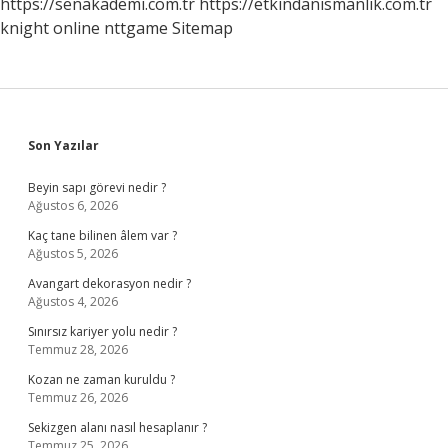
https://senakademi.com.tr
https://etkindanismanlik.com.tr
knight online
nttgame
Sitemap
Sidebar
Son Yazılar
Beyin sapı görevi nedir ?
Ağustos 6, 2026
Kaç tane bilinen âlem var ?
Ağustos 5, 2026
Avangart dekorasyon nedir ?
Ağustos 4, 2026
Sınırsız kariyer yolu nedir ?
Temmuz 28, 2026
Kozan ne zaman kuruldu ?
Temmuz 26, 2026
Sekizgen alanı nasıl hesaplanır ?
Temmuz 25, 2026