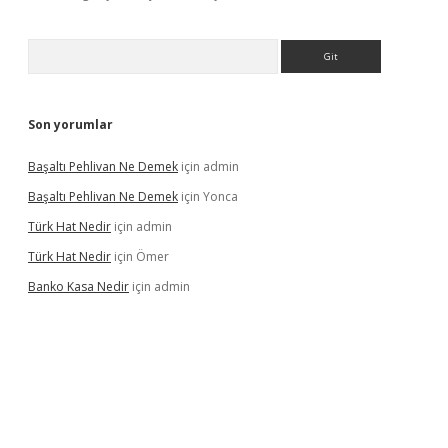
Arama
Son yorumlar
Başaltı Pehlivan Ne Demek
için
admin
Başaltı Pehlivan Ne Demek
için
Yonca
Türk Hat Nedir
için
admin
Türk Hat Nedir
için
Ömer
Banko Kasa Nedir
için
admin
vdcasino giriş