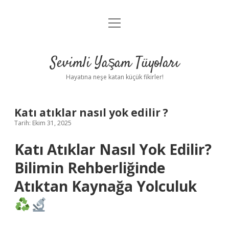
menüyü
Anasayfa
aç
Gizlilik Politikası
Sevimli Yaşam Tüyoları
Yasal Uyarı
Hayatına neşe katan küçük fikirler!
Hakkımızda
Katı atıklar nasıl yok edilir ?
Tarih: Ekim 31, 2025
Katı Atıklar Nasıl Yok Edilir?
Bilimin Rehberliğinde
Atıktan Kaynağa Yolculuk