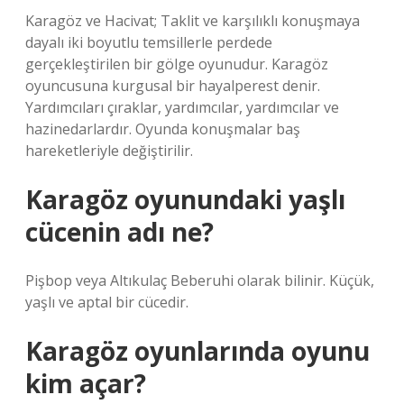
Karagöz ve Hacivat; Taklit ve karşılıklı konuşmaya
dayalı iki boyutlu temsillerle perdede
gerçekleştirilen bir gölge oyunudur. Karagöz
oyuncusuna kurgusal bir hayalperest denir.
Yardımcıları çıraklar, yardımcılar, yardımcılar ve
hazinedarlardır. Oyunda konuşmalar baş
hareketleriyle değiştirilir.
Karagöz oyunundaki yaşlı
cücenin adı ne?
Pişbop veya Altıkulaç Beberuhi olarak bilinir. Küçük,
yaşlı ve aptal bir cücedir.
Karagöz oyunlarında oyunu
kim açar?