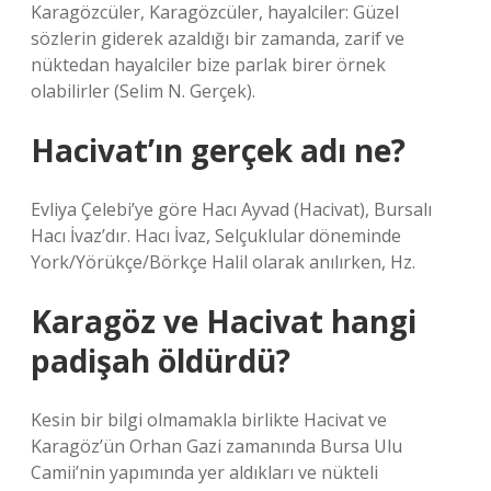
Karagözcüler, Karagözcüler, hayalciler: Güzel
sözlerin giderek azaldığı bir zamanda, zarif ve
nüktedan hayalciler bize parlak birer örnek
olabilirler (Selim N. Gerçek).
Hacivat’ın gerçek adı ne?
Evliya Çelebi’ye göre Hacı Ayvad (Hacivat), Bursalı
Hacı İvaz’dır. Hacı İvaz, Selçuklular döneminde
York/Yörükçe/Börkçe Halil olarak anılırken, Hz.
Karagöz ve Hacivat hangi
padişah öldürdü?
Kesin bir bilgi olmamakla birlikte Hacivat ve
Karagöz’ün Orhan Gazi zamanında Bursa Ulu
Camii’nin yapımında yer aldıkları ve nükteli