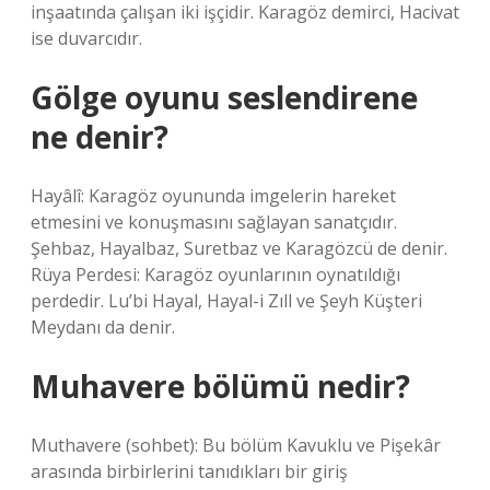
inşaatında çalışan iki işçidir. Karagöz demirci, Hacivat
ise duvarcıdır.
Gölge oyunu seslendirene
ne denir?
Hayâlî: Karagöz oyununda imgelerin hareket
etmesini ve konuşmasını sağlayan sanatçıdır.
Şehbaz, Hayalbaz, Suretbaz ve Karagözcü de denir.
Rüya Perdesi: Karagöz oyunlarının oynatıldığı
perdedir. Lu’bi Hayal, Hayal-i Zıll ve Şeyh Küşteri
Meydanı da denir.
Muhavere bölümü nedir?
Muthavere (sohbet): Bu bölüm Kavuklu ve Pişekâr
arasında birbirlerini tanıdıkları bir giriş