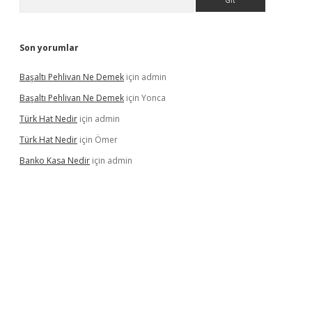
Son yorumlar
Başaltı Pehlivan Ne Demek
için
admin
Başaltı Pehlivan Ne Demek
için
Yonca
Türk Hat Nedir
için
admin
Türk Hat Nedir
için
Ömer
Banko Kasa Nedir
için
admin
dcasino giriş