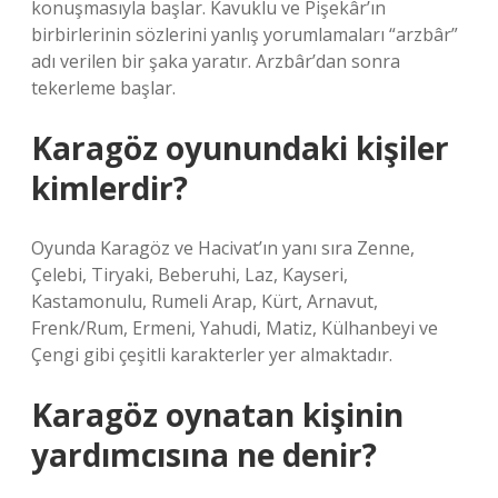
konuşmasıyla başlar. Kavuklu ve Pişekâr’ın
birbirlerinin sözlerini yanlış yorumlamaları “arzbâr”
adı verilen bir şaka yaratır. Arzbâr’dan sonra
tekerleme başlar.
Karagöz oyunundaki kişiler
kimlerdir?
Oyunda Karagöz ve Hacivat’ın yanı sıra Zenne,
Çelebi, Tiryaki, Beberuhi, Laz, Kayseri,
Kastamonulu, Rumeli Arap, Kürt, Arnavut,
Frenk/Rum, Ermeni, Yahudi, Matiz, Külhanbeyi ve
Çengi gibi çeşitli karakterler yer almaktadır.
Karagöz oynatan kişinin
yardımcısına ne denir?