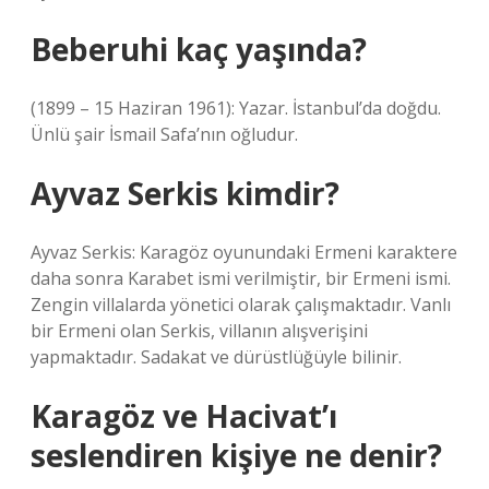
Beberuhi kaç yaşında?
(1899 – 15 Haziran 1961): Yazar. İstanbul’da doğdu.
Ünlü şair İsmail Safa’nın oğludur.
Ayvaz Serkis kimdir?
Ayvaz Serkis: Karagöz oyunundaki Ermeni karaktere
daha sonra Karabet ismi verilmiştir, bir Ermeni ismi.
Zengin villalarda yönetici olarak çalışmaktadır. Vanlı
bir Ermeni olan Serkis, villanın alışverişini
yapmaktadır. Sadakat ve dürüstlüğüyle bilinir.
Karagöz ve Hacivat’ı
seslendiren kişiye ne denir?