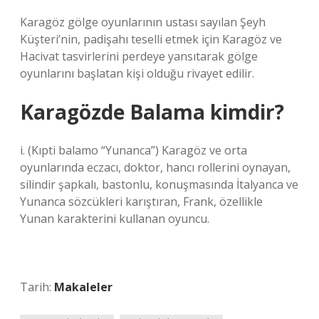
Karagöz gölge oyunlarının ustası sayılan Şeyh
Küşteri’nin, padişahı teselli etmek için Karagöz ve
Hacivat tasvirlerini perdeye yansıtarak gölge
oyunlarını başlatan kişi olduğu rivayet edilir.
Karagözde Balama kimdir?
i. (Kıpti balamo “Yunanca”) Karagöz ve orta
oyunlarında eczacı, doktor, hancı rollerini oynayan,
silindir şapkalı, bastonlu, konuşmasında İtalyanca ve
Yunanca sözcükleri karıştıran, Frank, özellikle
Yunan karakterini kullanan oyuncu.
Tarih:
Makaleler