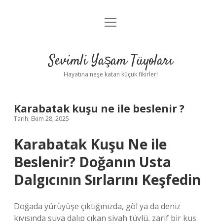
menüyü
Anasayfa
aç
Gizlilik Politikası
Sevimli Yaşam Tüyoları
Yasal Uyarı
Hayatına neşe katan küçük fikirler!
Hakkımızda
Karabatak kuşu ne ile beslenir ?
Tarih: Ekim 28, 2025
Karabatak Kuşu Ne ile
Beslenir? Doğanın Usta
Dalgıcının Sırlarını Keşfedin
Doğada yürüyüşe çıktığınızda, göl ya da deniz
kıyısında suya dalıp çıkan siyah tüylü, zarif bir kuş