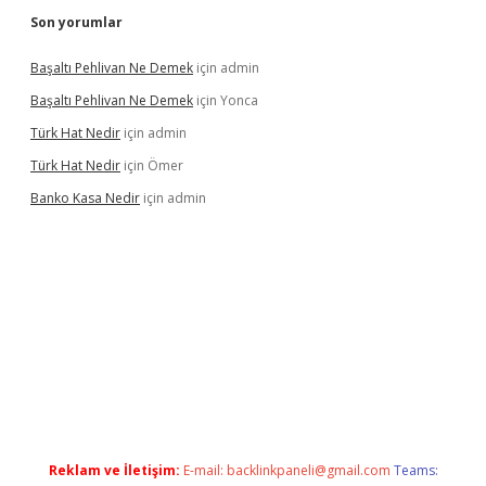
Son yorumlar
Başaltı Pehlivan Ne Demek
için
admin
Başaltı Pehlivan Ne Demek
için
Yonca
Türk Hat Nedir
için
admin
Türk Hat Nedir
için
Ömer
Banko Kasa Nedir
için
admin
dcasino giriş
Reklam ve İletişim:
E-mail:
backlinkpaneli@gmail.com
Teams: