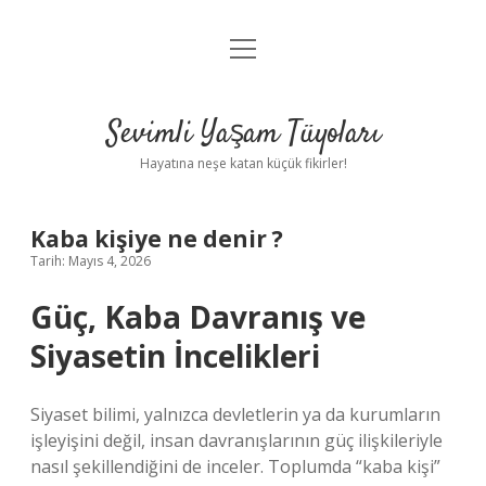
menüyü
Anasayfa
aç
Gizlilik Politikası
Sevimli Yaşam Tüyoları
Yasal Uyarı
Hayatına neşe katan küçük fikirler!
Hakkımızda
Kaba kişiye ne denir ?
Tarih: Mayıs 4, 2026
Güç, Kaba Davranış ve
Siyasetin İncelikleri
Siyaset bilimi, yalnızca devletlerin ya da kurumların
işleyişini değil, insan davranışlarının güç ilişkileriyle
nasıl şekillendiğini de inceler. Toplumda “kaba kişi”