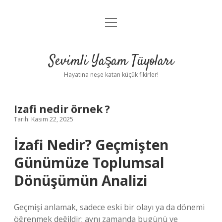
menüyü
Anasayfa
aç
Gizlilik Politikası
Sevimli Yaşam Tüyoları
Yasal Uyarı
Hayatına neşe katan küçük fikirler!
Hakkımızda
Izafi nedir örnek ?
Tarih: Kasım 22, 2025
İzafi Nedir? Geçmişten
Günümüze Toplumsal
Dönüşümün Analizi
Geçmişi anlamak, sadece eski bir olayı ya da dönemi
öğrenmek değildir; aynı zamanda bugünü ve