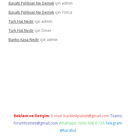
Başaltı Pehlivan Ne Demek
için
admin
Başaltı Pehlivan Ne Demek
için
Yonca
Türk Hat Nedir
için
admin
Türk Hat Nedir
için
Ömer
Banko Kasa Nedir
için
admin
iş
Reklam ve İletişim:
E-mail:
backlinkpaneli@gmail.com
Teams:
forumhizmeti@gmail.com
Whatsapp: 0262 606 0 726
Telegram:
@karabul