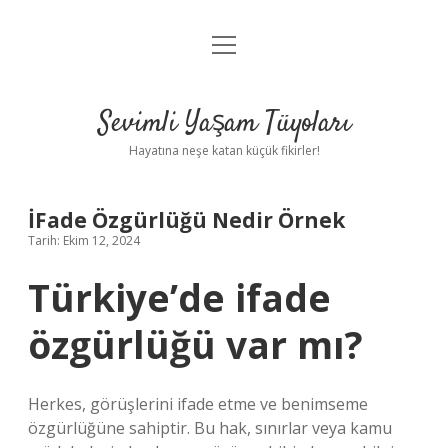
menüyü
Anasayfa
aç
Gizlilik Politikası
Sevimli Yaşam Tüyoları
Yasal Uyarı
Hayatına neşe katan küçük fikirler!
Hakkımızda
İFade Özgürlüğü Nedir Örnek
Tarih: Ekim 12, 2024
Türkiye’de ifade
özgürlüğü var mı?
Herkes, görüşlerini ifade etme ve benimseme
özgürlüğüne sahiptir. Bu hak, sınırlar veya kamu