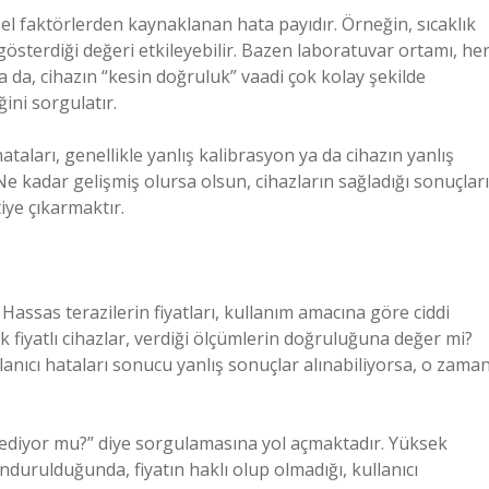
el faktörlerden kaynaklanan hata payıdır. Örneğin, sıcaklık
 gösterdiği değeri etkileyebilir. Bazen laboratuvar ortamı, he
a da, cihazın “kesin doğruluk” vaadi çok kolay şekilde
ini sorgulatır.
taları, genellikle yanlış kalibrasyon ya da cihazın yanlış
Ne kadar gelişmiş olursa olsun, cihazların sağladığı sonuçları
ye çıkarmaktır.
 Hassas terazilerin fiyatları, kullanım amacına göre ciddi
k fiyatlı cihazlar, verdiği ölçümlerin doğruluğuna değer mi?
lanıcı hataları sonucu yanlış sonuçlar alınabiliyorsa, o zama
 ediyor mu?” diye sorgulamasına yol açmaktadır. Yüksek
durulduğunda, fiyatın haklı olup olmadığı, kullanıcı