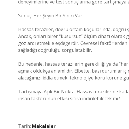
deneyimlerine ve test sonuçlarına göre tartışmaya aç
Sonuç: Her Şeyin Bir Sınırı Var
Hassas teraziler, doğru ortam koşullarında, doğru şek
Ancak, onları birer “kusursuz” ölçüm cihazı olarak
göz ardı etmekle eşdeğerdir. Çevresel faktörlerden
sağladığı doğruluğu sorgulatabilir.
Bu nedenle, hassas terazilerin gerekliliği ya da “he
açmak oldukça anlamlıdır. Elbette, bazı durumlar iç
alacağımızı iddia etmek, teknolojiye körü körüne gü
Tartışmaya Açık Bir Nokta: Hassas teraziler ne kadar
insan faktörünün etkisi sıfıra indirilebilecek mi?
Tarih:
Makaleler