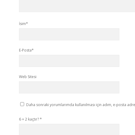
İsim*
E-Posta*
Web Sitesi
Daha sonraki yorumlarımda kullanılması için adım, e-posta adres
6 + 2 kaçtır?
*