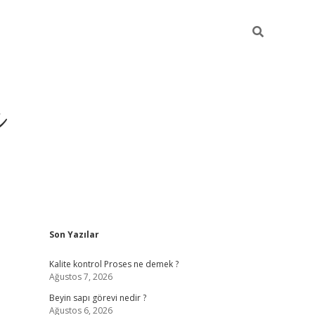
ı
Sidebar
Son Yazılar
vdcasino g
Kalite kontrol Proses ne demek ?
Ağustos 7, 2026
Beyin sapı görevi nedir ?
Ağustos 6, 2026