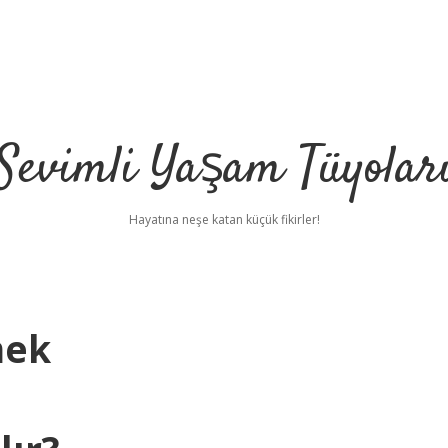
Sevimli Yaşam Tüyolar
Hayatına neşe katan küçük fikirler!
mek