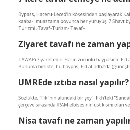
Bypass, Haceru-Leced’in köşesinden başlayarak Kab
kaaba-i muazzama boyunca her yürüyüş. 7 Shavt bypa
Turizmi ›Tavaf-Turizm› Tavaf–
Ziyaret tavafı ne zaman yapı
TAWAF’ı ziyaret edin: Hacın zorunlu baypasıdır. Eid
Bununla birlikte, bu baypas, Eid al-adha’da (güneşt
UMREde ıztıba nasıl yapılır?
Sözlükte, “Fıkı’nın altındaki bir şey”, fikh’teki “Sanda
çerçeve sırasında IRAM elbisesinin üst kısmı olan ve
Nisa tavafı ne zaman yapılı