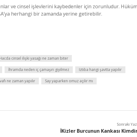
dınlar ve cinsel işlevlerini kaybedenler için zorunludur. Hükü
SA’ya herhangi bir zamanda yerine getirebilir.
Hacda cinsel ilişki yasağı ne zaman biter
İhramda neden iç çamaşırı giyilmez
Iztıba hangi şavtta yapılır
vafı ne zaman yapılır
Say yaparken omuz açılır mı
Sonraki Yaz
İKizler Burcunun Kankası Kimdi