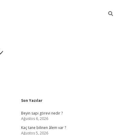
ı
Sidebar
Son Yazılar
vdcasino giriş
Beyin sapı görevi nedir ?
Ağustos 6, 2026
Kaç tane bilinen âlem var ?
Ağustos 5, 2026