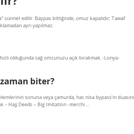
lır?
” sünnet edilir. Baypas bittiğinde, omuz kapalıdır; Tawaf
ıklamadan ayrı yapılmaz.
raz hızlı olduğunda sağ omzunuzu açık bırakmak. -Lonya-
e zaman biter?
ylemlerinin sonuna veya çamurda, hac nisa bypass’ın duasını
k – Hajj Deeds – Big Imitation -merchi …