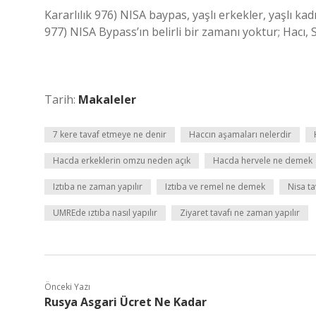
Kararlılık 976) NISA baypas, yaşlı erkekler, yaşlı ka
977) NISA Bypass’ın belirli bir zamanı yoktur; Hacı, 
Tarih:
Makaleler
7 kere tavaf etmeye ne denir
Haccın aşamaları nelerdir
Hacda erkeklerin omzu neden açık
Hacda hervele ne demek
Iztıba ne zaman yapılır
Iztıba ve remel ne demek
Nisa ta
UMREde ıztıba nasıl yapılır
Ziyaret tavafı ne zaman yapılır
Önceki Yazı
Rusya Asgari Ücret Ne Kadar