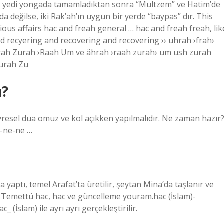
s’ı yedi yongada tamamladıktan sonra “Multzem” ve Hatim’de
a değilse, iki Rak’ah’ın uygun bir yerde “baypas” dır. This
gious affairs hac and freah general … hac and freah freah, lik
 recyering and recovering and recovering ›› uhrah ›frah›
chrah Zurah ›Raah Um ve ährah ›raah zurah› um ush zurah
Zurah Zu
ı?
evresel dua omuz ve kol açıkken yapılmalıdır. Ne zaman hazır
ne-ne-ne …
yaptı, temel Arafat’ta üretilir, şeytan Mina’da taşlanır ve
ir. Temettü hac, hac ve güncelleme youram.hac (İslam)-
_ (İslam) ile ayrı ayrı gerçekleştirilir.