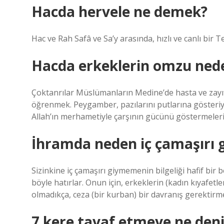
Hacda hervele ne demek?
Hac ve Rah Safâ ve Sa’y arasında, hızlı ve canlı bir Te
Hacda erkeklerin omzu nede
Çoktanrılar Müslümanların Medine’de hasta ve zayıflad
öğrenmek. Peygamber, pazılarını putlarına gösteriyo
Allah’ın merhametiyle çarşının gücünü göstermelerine 
İhramda neden iç çamaşırı 
Sizinkine iç çamaşırı giymemenin bilgeliği hafif bi
böyle hatırlar. Onun için, erkeklerin (kadın kıyafetler
olmadıkça, ceza (bir kurban) bir davranış gerektirm
7 kere tavaf etmeye ne deni