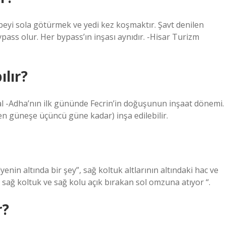
eyi sola götürmek ve yedi kez koşmaktır. Şavt denilen
ss olur. Her bypass’ın inşası aynıdır. -Hisar Turizm
lır?
 al -Adha’nın ilk gününde Fecrin’in doğuşunun inşaat dönemi.
en güneşe üçüncü güne kadar) inşa edilebilir.
lyenin altında bir şey”, sağ koltuk altlarının altındaki hac ve
 sağ koltuk ve sağ kolu açık bırakan sol omzuna atıyor “.
r?