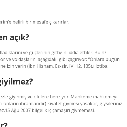
rim’e belirli bir mesafe çıkarırlar.
n açık?
ıklarını ve güçlerinin gittiğini iddia ettiler. Bu hz
r ve yoldaşlarını aşağıdaki gibi çağırıyor: “Onlara bugün
izin verin (İbn Hisham, Es-sir, IV, 12, 135).› Iztiba.
giyilmez?
r bezle giyinmiş ve ölülere benziyor. Mahkeme mahkemeyi
i onların ihramlarıdır) kıyafet giymesi yasaktır, giysileriniz
ez.15 Ağu 2007 bilgelik iç çamaşırı giymemesi.
r?