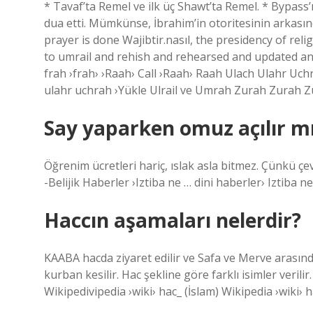
* Tavaf’ta Remel ve ilk üç Shawt’ta Remel. * Bypas
dua etti. Mümkünse, İbrahim’in otoritesinin arkasınd
prayer is done Wajibtir.nasıl, the presidency of reli
to umrail and rehish and rehearsed and updated and
frah ›frah› ›Raah› Call ›Raah› Raah Ulach Ulahr U
ulahr uchrah ›Yükle Ulrail ve Umrah Zurah Zurah 
Say yaparken omuz açılır m
Öğrenim ücretleri hariç, ıslak asla bitmez. Çünkü ç
-Belijik Haberler ›Iztiba ne … dini haberler› Iztiba 
Haccın aşamaları nelerdir?
KAABA hacda ziyaret edilir ve Safa ve Merve arasında 
kurban kesilir. Hac şekline göre farklı isimler veril
Wikipedivipedia ›wiki› hac_ (İslam) Wikipedia ›wiki› hac