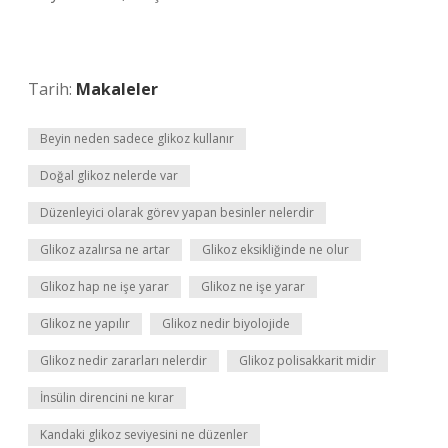
Tarih:
Makaleler
Beyin neden sadece glikoz kullanır
Doğal glikoz nelerde var
Düzenleyici olarak görev yapan besinler nelerdir
Glikoz azalırsa ne artar
Glikoz eksikliğinde ne olur
Glikoz hap ne işe yarar
Glikoz ne işe yarar
Glikoz ne yapılır
Glikoz nedir biyolojide
Glikoz nedir zararları nelerdir
Glikoz polisakkarit midir
İnsülin direncini ne kırar
Kandaki glikoz seviyesini ne düzenler