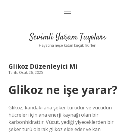
menüyü
Anasayfa
aç
Gizlilik Politikası
Sevimli Yaşam Tüyoları
Yasal Uyarı
Hayatına neşe katan küçük fikirler!
Hakkımızda
Glikoz Düzenleyici Mi
Tarih: Ocak 26, 2025
Glikoz ne işe yarar?
Glikoz, kandaki ana şeker türüdür ve vücudun
hücreleri için ana enerji kaynağı olan bir
karbonhidrattır. Vücut, yediği yiyeceklerden bir
şeker türü olarak glikoz elde eder ve kan