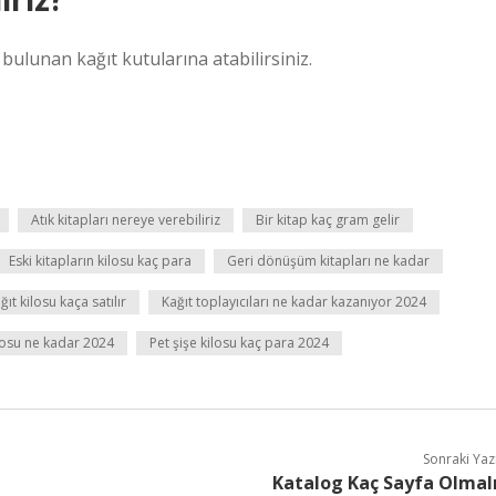
a bulunan kağıt kutularına atabilirsiniz.
Atık kitapları nereye verebiliriz
Bir kitap kaç gram gelir
Eski kitapların kilosu kaç para
Geri dönüşüm kitapları ne kadar
ğıt kilosu kaça satılır
Kağıt toplayıcıları ne kadar kazanıyor 2024
losu ne kadar 2024
Pet şişe kilosu kaç para 2024
Sonraki Yaz
Katalog Kaç Sayfa Olmal