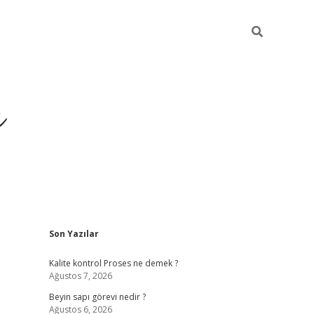
ı
Sidebar
Son Yazılar
vdcasino gir
Kalite kontrol Proses ne demek ?
Ağustos 7, 2026
Beyin sapı görevi nedir ?
Ağustos 6, 2026