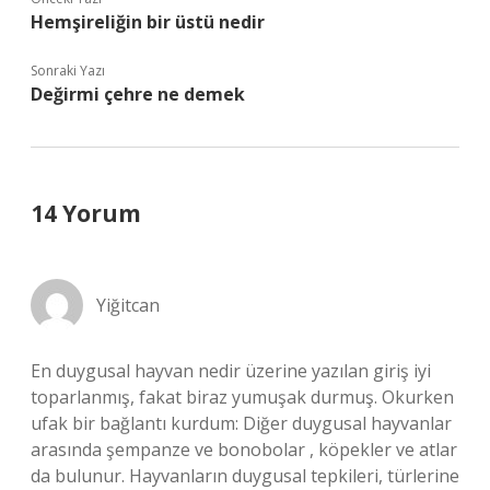
Hemşireliğin bir üstü nedir
Sonraki Yazı
Değirmi çehre ne demek
14 Yorum
Yiğitcan
En duygusal hayvan nedir üzerine yazılan giriş iyi
toparlanmış, fakat biraz yumuşak durmuş. Okurken
ufak bir bağlantı kurdum: Diğer duygusal hayvanlar
arasında şempanze ve bonobolar , köpekler ve atlar
da bulunur. Hayvanların duygusal tepkileri, türlerine