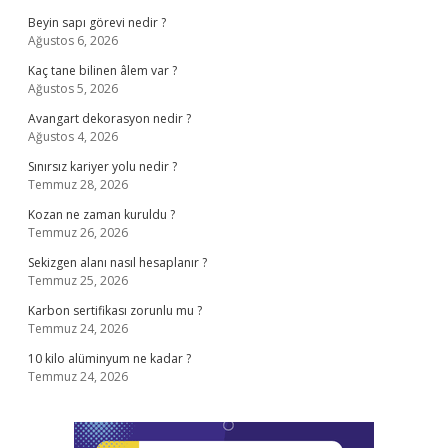
Beyin sapı görevi nedir ?
Ağustos 6, 2026
Kaç tane bilinen âlem var ?
Ağustos 5, 2026
Avangart dekorasyon nedir ?
Ağustos 4, 2026
Sınırsız kariyer yolu nedir ?
Temmuz 28, 2026
Kozan ne zaman kuruldu ?
Temmuz 26, 2026
Sekizgen alanı nasıl hesaplanır ?
Temmuz 25, 2026
Karbon sertifikası zorunlu mu ?
Temmuz 24, 2026
10 kilo alüminyum ne kadar ?
Temmuz 24, 2026