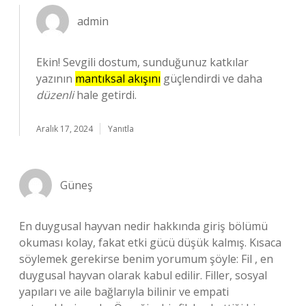
admin
Ekin! Sevgili dostum, sunduğunuz katkılar
yazının
mantıksal akışını
güçlendirdi ve daha
düzenli
hale getirdi.
Aralık 17, 2024
Yanıtla
Güneş
En duygusal hayvan nedir hakkında giriş bölümü
okuması kolay, fakat etki gücü düşük kalmış. Kısaca
söylemek gerekirse benim yorumum şöyle: Fil , en
duygusal hayvan olarak kabul edilir. Filler, sosyal
yapıları ve aile bağlarıyla bilinir ve empati