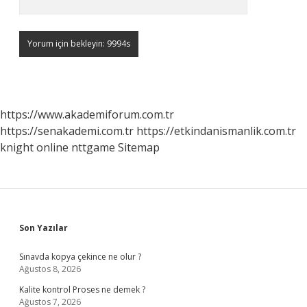
https://www.akademiforum.com.tr
https://senakademi.com.tr
https://etkindanismanlik.com.tr
knight online
nttgame
Sitemap
Sidebar
Son Yazılar
Sınavda kopya çekince ne olur ?
Ağustos 8, 2026
Kalite kontrol Proses ne demek ?
Ağustos 7, 2026