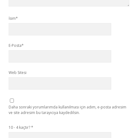
İsim*
E-Posta*
Web Sitesi
Daha sonraki yorumlarımda kullanılması için adım, e-posta adresim
ve site adresim bu tarayıcıya kaydedilsin.
10 - 4 kaçtır?
*