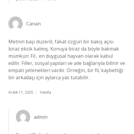
Canan
Metnin başı düzenli, fakat özgün bir bakış açısı
biraz eksik kalmış. Konuya biraz da böyle bakmak
mümkün: Fil , en duygusal hayvan olarak kabul
edilir. Filler, sosyal yapıları ve aile bağlarıyla bilinir ve
empati yetenekleri vardır. Örneğin, bir fil, kaybettiği
bir arkadaşı için aylarca yas tutabilir.
Aralık 11, 2025
Yanıtla
admin