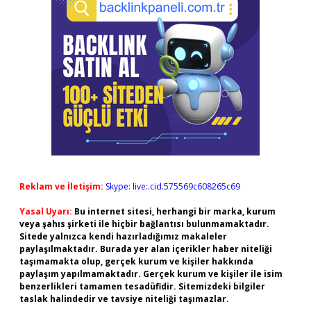
Reklam ve İletişim:
Skype: live:.cid.575569c608265c69
Yasal Uyarı:
Bu internet sitesi, herhangi bir marka, kurum
veya şahıs şirketi ile hiçbir bağlantısı bulunmamaktadır.
Sitede yalnızca kendi hazırladığımız makaleler
paylaşılmaktadır. Burada yer alan içerikler haber niteliği
taşımamakta olup, gerçek kurum ve kişiler hakkında
paylaşım yapılmamaktadır. Gerçek kurum ve kişiler ile isim
benzerlikleri tamamen tesadüfidir. Sitemizdeki bilgiler
taslak halindedir ve tavsiye niteliği taşımazlar.