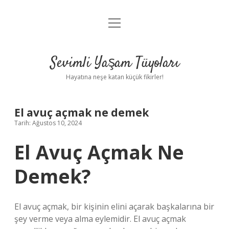
menüyü
Anasayfa
aç
Gizlilik Politikası
Sevimli Yaşam Tüyoları
Yasal Uyarı
Hayatına neşe katan küçük fikirler!
Hakkımızda
El avuç açmak ne demek
Tarih: Ağustos 10, 2024
El Avuç Açmak Ne
Demek?
El avuç açmak, bir kişinin elini açarak başkalarına bir
şey verme veya alma eylemidir. El avuç açmak