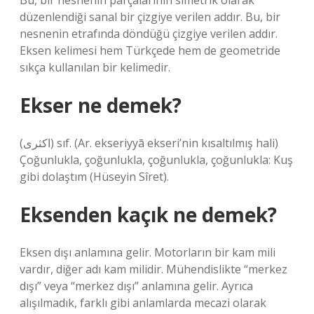
Bu, bir nesnenin parçalarının simetrik olarak
düzenlendiği sanal bir çizgiye verilen addır. Bu, bir
nesnenin etrafında döndüğü çizgiye verilen addır.
Eksen kelimesi hem Türkçede hem de geometride
sıkça kullanılan bir kelimedir.
Ekser ne demek?
(ﺍﻛﺜﺮﻯ) sıf. (Ar. ekѕeriyyā ekѕerі’nin kısaltılmış hali)
Çoğunlukla, çoğunlukla, çoğunlukla, çoğunlukla: Kuş
gibi dolaştım (Hüseyin Sîret).
Eksenden kaçık ne demek?
Eksen dışı anlamına gelir. Motorların bir kam mili
vardır, diğer adı kam milidir. Mühendislikte “merkez
dışı” veya “merkez dışı” anlamına gelir. Ayrıca
alışılmadık, farklı gibi anlamlarda mecazi olarak