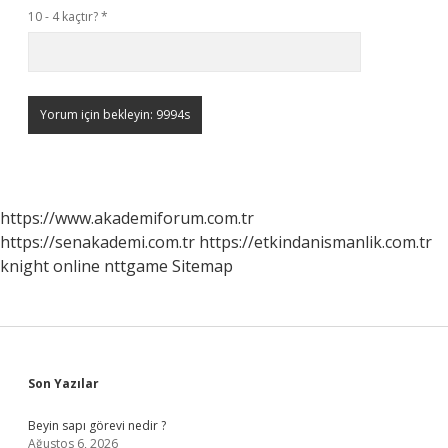
10 - 4 kaçtır?
*
https://www.akademiforum.com.tr
https://senakademi.com.tr
https://etkindanismanlik.com.tr
knight online
nttgame
Sitemap
Sidebar
Son Yazılar
Beyin sapı görevi nedir ?
Ağustos 6, 2026