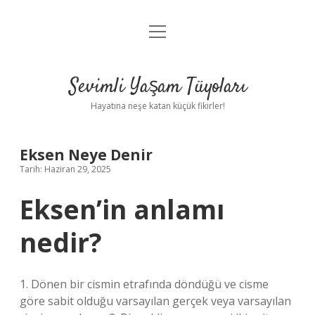
menüyü
Anasayfa
aç
Gizlilik Politikası
Sevimli Yaşam Tüyoları
Yasal Uyarı
Hayatına neşe katan küçük fikirler!
Hakkımızda
Eksen Neye Denir
Tarih: Haziran 29, 2025
Eksen’in anlamı
nedir?
1. Dönen bir cismin etrafında döndüğü ve cisme
göre sabit olduğu varsayılan gerçek veya varsayılan