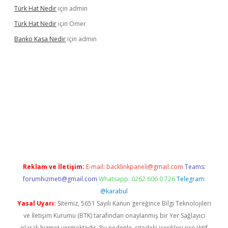
Türk Hat Nedir
için
admin
Türk Hat Nedir
için
Ömer
Banko Kasa Nedir
için
admin
ş
Reklam ve İletişim:
E-mail:
backlinkpaneli@gmail.com
Teams:
forumhizmeti@gmail.com
Whatsapp: 0262 606 0 726
Telegram:
@karabul
Yasal Uyarı:
Sitemiz, 5651 Sayılı Kanun gereğince Bilgi Teknolojileri
ve İletişim Kurumu (BTK) tarafından onaylanmış bir Yer Sağlayıcı
olarak hizmet vermektedir. Bu nedenle, sitedeki içerikleri proaktif