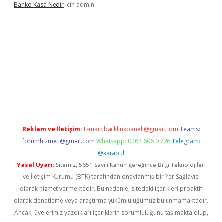
Banko Kasa Nedir
için
admin
ş
Reklam ve İletişim:
E-mail:
backlinkpaneli@gmail.com
Teams:
forumhizmeti@gmail.com
Whatsapp: 0262 606 0 726
Telegram:
@karabul
Yasal Uyarı:
Sitemiz, 5651 Sayılı Kanun gereğince Bilgi Teknolojileri
ve İletişim Kurumu (BTK) tarafından onaylanmış bir Yer Sağlayıcı
olarak hizmet vermektedir. Bu nedenle, sitedeki içerikleri proaktif
olarak denetleme veya araştırma yükümlülüğümüz bulunmamaktadır.
Ancak, üyelerimiz yazdıkları içeriklerin sorumluluğunu taşımakta olup,