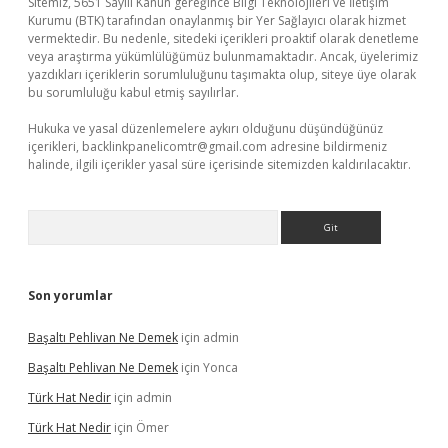
Sitemiz, 5651 Sayılı Kanun gereğince Bilgi Teknolojileri ve İletişim
Kurumu (BTK) tarafından onaylanmış bir Yer Sağlayıcı olarak hizmet
vermektedir. Bu nedenle, sitedeki içerikleri proaktif olarak denetleme
veya araştırma yükümlülüğümüz bulunmamaktadır. Ancak, üyelerimiz
yazdıkları içeriklerin sorumluluğunu taşımakta olup, siteye üye olarak
bu sorumluluğu kabul etmiş sayılırlar.
Hukuka ve yasal düzenlemelere aykırı olduğunu düşündüğünüz
içerikleri,
backlinkpanelicomtr@gmail.com
adresine bildirmeniz
halinde, ilgili içerikler yasal süre içerisinde sitemizden kaldırılacaktır.
Arama
Son yorumlar
Başaltı Pehlivan Ne Demek
için
admin
Başaltı Pehlivan Ne Demek
için
Yonca
Türk Hat Nedir
için
admin
Türk Hat Nedir
için
Ömer