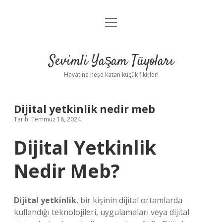
menüyü
Anasayfa
aç
Gizlilik Politikası
Sevimli Yaşam Tüyoları
Yasal Uyarı
Hayatına neşe katan küçük fikirler!
Hakkımızda
Dijital yetkinlik nedir meb
Tarih: Temmuz 18, 2024
Dijital Yetkinlik
Nedir Meb?
Dijital yetkinlik
, bir kişinin dijital ortamlarda
kullandığı teknolojileri, uygulamaları veya dijital