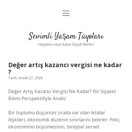
menüyü
Anasayfa
aç
Gizlilik Politikası
Sevimli Yaşam Tüyoları
Yasal Uyarı
Hayatına neşe katan küçük fikirler!
Hakkımızda
Değer artış kazancı vergisi ne kadar
?
Tarih: Aralık 27, 2025
Değer Artış Kazancı Vergisi Ne Kadar? Bir Siyaset
Bilimi Perspektifiyle Analiz
Bir toplumu düşünün; orada var olan iktidar
ilişkileri, ekonomik düzenin sınırlarını belirler. Peki,
ekonominin büyümesinin, bireysel servet