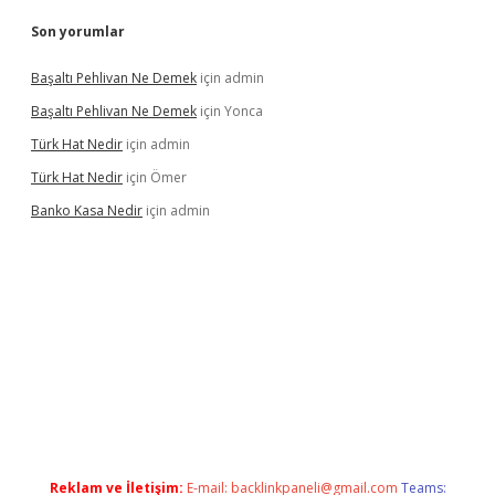
Son yorumlar
Başaltı Pehlivan Ne Demek
için
admin
Başaltı Pehlivan Ne Demek
için
Yonca
Türk Hat Nedir
için
admin
Türk Hat Nedir
için
Ömer
Banko Kasa Nedir
için
admin
ş
Reklam ve İletişim:
E-mail:
backlinkpaneli@gmail.com
Teams: