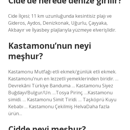
Cide’de nerede denize girilir?
Cide İlçesi; 11 km uzunluğunda kesintisiz plajı ve
Gideros, Aydos, Denizkonak, Uğurlu, Çayyaka,
Akbayır ve İlyasbey plajlarıyla yüzmeye elverişlidir.
Kastamonu’nun neyi
meşhur?
Kastamonu Mutfağı etli ekmek/günlük etli ekmek.
Kastamonu’nun en lezzetli yemeklerinden biridir. …
Devrekâni Türkiye Banduma … Kastamonu Siyez
Buğdayı/Bulgur/Un. …Tosya Pirinç. …Kastamonu
simidi. … Kastamonu Simit Tiridi. … Taşköprü Kuyu
Kebabı … Kastamonu Çekilmiş HelvaDaha fazla
ürün…
Cidde neyi meşhur?