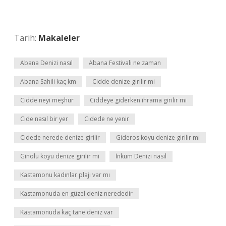
Tarih:
Makaleler
Abana Denizi nasıl
Abana Festivali ne zaman
Abana Sahili kaç km
Cidde denize girilir mi
Cidde neyi meşhur
Ciddeye giderken ihrama girilir mi
Cide nasıl bir yer
Cidede ne yenir
Cidede nerede denize girilir
Gideros koyu denize girilir mi
Ginolu koyu denize girilir mi
İnkum Denizi nasıl
Kastamonu kadınlar plajı var mı
Kastamonuda en güzel deniz nerededir
Kastamonuda kaç tane deniz var