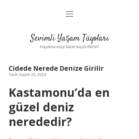
menüyü
Anasayfa
aç
Gizlilik Politikası
Sevimli Yaşam Tüyoları
Yasal Uyarı
Hayatına neşe katan küçük fikirler!
Hakkımızda
Cidede Nerede Denize Girilir
Tarih: Kasım 25, 2024
Kastamonu’da en
güzel deniz
nerededir?