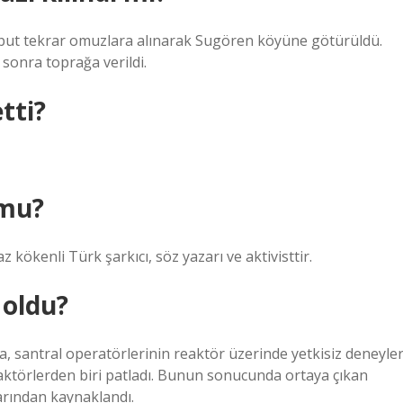
tabut tekrar omuzlara alınarak Sugören köyüne götürüldü.
sonra toprağa verildi.
tti?
 mu?
kökenli Türk şarkıcı, söz yazarı ve aktivisttir.
 oldu?
, santral operatörlerinin reaktör üzerinde yetkisiz deneyle
aktörlerden biri patladı. Bunun sonucunda ortaya çıkan
rından kaynaklandı.