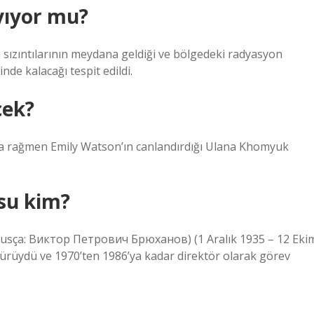
yıyor mu?
sızıntılarının meydana geldiği ve bölgedeki radyasyon
de kalacağı tespit edildi.
çek?
na rağmen Emily Watson’ın canlandırdığı Ulana Khomyuk
usu kim?
Rusça: Виктор Петрович Брюханов) (1 Aralık 1935 – 12 Eki
dürüydü ve 1970’ten 1986’ya kadar direktör olarak görev