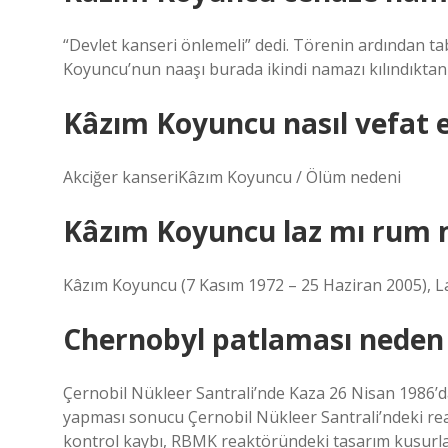
“Devlet kanseri önlemeli” dedi. Törenin ardından 
Koyuncu’nun naaşı burada ikindi namazı kılındıktan 
Kâzım Koyuncu nasıl vefat e
Akciğer kanseriKâzım Koyuncu / Ölüm nedeni
Kâzım Koyuncu laz mı rum
Kâzım Koyuncu (7 Kasım 1972 – 25 Haziran 2005), Laz 
Chernobyl patlaması neden
Çernobil Nükleer Santrali’nde Kaza 26 Nisan 1986’da
yapması sonucu Çernobil Nükleer Santrali’ndeki re
kontrol kaybı, RBMK reaktöründeki tasarım kusurla