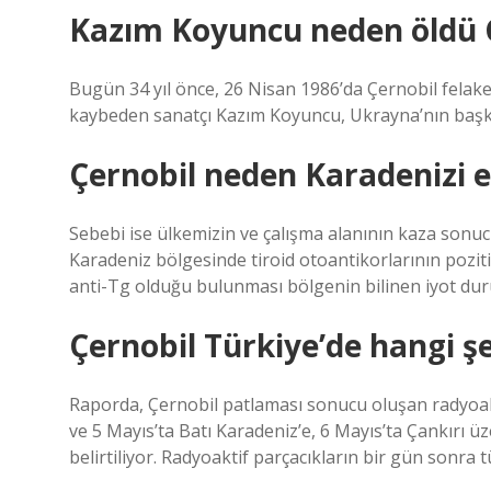
Kazım Koyuncu neden öldü 
Bugün 34 yıl önce, 26 Nisan 1986’da Çernobil felak
kaybeden sanatçı Kazım Koyuncu, Ukrayna’nın başken
Çernobil neden Karadenizi e
Sebebi ise ülkemizin ve çalışma alanının kaza sonu
Karadeniz bölgesinde tiroid otoantikorlarının pozitifl
anti-Tg olduğu bulunması bölgenin bilinen iyot d
Çernobil Türkiye’de hangi şeh
Raporda, Çernobil patlaması sonucu oluşan radyoak
ve 5 Mayıs’ta Batı Karadeniz’e, 6 Mayıs’ta Çankırı ü
belirtiliyor. Radyoaktif parçacıkların bir gün sonra tü