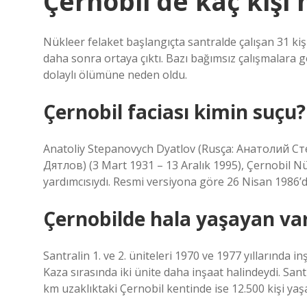
Çernobil’de kaç kişi 
Nükleer felaket başlangıçta santralde çalışan 31 kiş
daha sonra ortaya çıktı. Bazı bağımsız çalışmalara g
dolaylı ölümüne neden oldu.
Çernobil faciası kimin suçu?
Anatoliy Stepanovych Dyatlov (Rusça: Анатолий 
Дятлов) (3 Mart 1931 – 13 Aralık 1995), Çernobil Nü
yardımcısıydı. Resmi versiyona göre 26 Nisan 1986’
Çernobilde hala yaşayan va
Santralin 1. ve 2. üniteleri 1970 ve 1977 yıllarında in
Kaza sırasında iki ünite daha inşaat halindeydi. Sant
km uzaklıktaki Çernobil kentinde ise 12.500 kişi ya