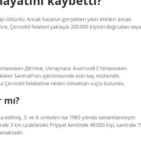
hayatını kaybetti?
iyi öldürdü. Ancak kazanın gerçekten yıkıcı etkileri ancak
öre, Çernobil felaketi yaklaşık 200.000 kişinin doğrudan vey
Степанович Дятлов, Ukraynaca: Анатолій Степанович
kleer Santrali’nin işletilmesinde eski baş mühendis
da Çernobil felaketine neden olmaktan suçlu bulundu.
r mı?
şa edilmiş, 3. ve 4. üniteleri ise 1983 yılında tamamlanmıştır.
rale 3 km uzaklıktaki Pripyat kentinde 49.000 kişi, santrale 1
şamaktadır.