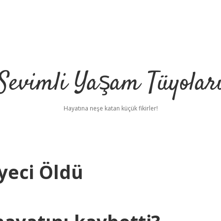
Sevimli Yaşam Tüyolar
Hayatına neşe katan küçük fikirler!
iyeci Öldü