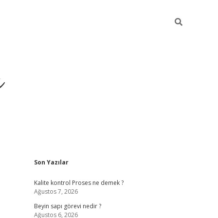
ı
Sidebar
Son Yazılar
vdcasino giriş
Kalite kontrol Proses ne demek ?
Ağustos 7, 2026
Beyin sapı görevi nedir ?
Ağustos 6, 2026