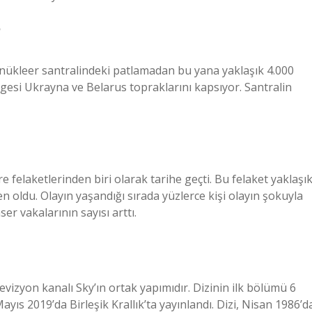
?
nükleer santralindeki patlamadan bu yana yaklaşık 4.000
ölgesi Ukrayna ve Belarus topraklarını kapsıyor. Santralin
e felaketlerinden biri olarak tarihe geçti. Bu felaket yaklaşı
 oldu. Olayın yaşandığı sırada yüzlerce kişi olayın şokuyla
er vakalarının sayısı arttı.
vizyon kanalı Sky’ın ortak yapımıdır. Dizinin ilk bölümü 6
yıs 2019’da Birleşik Krallık’ta yayınlandı. Dizi, Nisan 1986’d