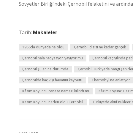
Sovyetler Birliği’ndeki Çernobil felaketini ve ardında
Tarih:
Makaleler
1986da dünyada ne oldu
Çernobil dizisi ne kadar gerçek
Çernobil hala radyasyon yayıyor mu
Çernobil kaç yılında pat
Çernobil şu an ne durumda
Çernobil Türkiyede hangi şehirleri
Çernobilde kaç kişi hayatını kaybetti
Chernobyl ne anlatıyor
Kâzım Koyuncu cenaze namazı kılındı mı
Kâzım Koyuncu laz 
Kazım Koyuncu neden öldü Çernobil
Türkiyede aktif nükleer 