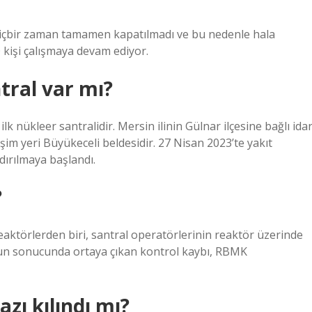
, hiçbir zaman tamamen kapatılmadı ve bu nedenle hala
 kişi çalışmaya devam ediyor.
tral var mı?
k nükleer santralidir. Mersin ilinin Gülnar ilçesine bağlı idar
şim yeri Büyükeceli beldesidir. 27 Nisan 2023’te yakıt
ndırılmaya başlandı.
?
eaktörlerden biri, santral operatörlerinin reaktör üzerinde
nun sonucunda ortaya çıkan kontrol kaybı, RBMK
ı kılındı mı?