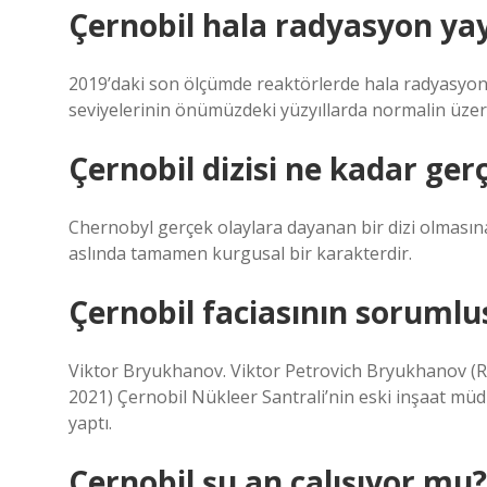
Çernobil hala radyasyon ya
2019’daki son ölçümde reaktörlerde hala radyasyon 
seviyelerinin önümüzdeki yüzyıllarda normalin üzerin
Çernobil dizisi ne kadar ger
Chernobyl gerçek olaylara dayanan bir dizi olması
aslında tamamen kurgusal bir karakterdir.
Çernobil faciasının soruml
Viktor Bryukhanov. Viktor Petrovich Bryukhanov (
2021) Çernobil Nükleer Santrali’nin eski inşaat mü
yaptı.
Çernobil şu an çalışıyor mu?