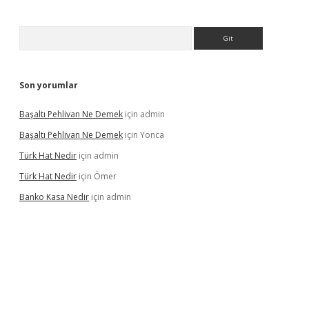
Arama
Son yorumlar
Başaltı Pehlivan Ne Demek
için
admin
Başaltı Pehlivan Ne Demek
için
Yonca
Türk Hat Nedir
için
admin
Türk Hat Nedir
için
Ömer
Banko Kasa Nedir
için
admin
vdcasino giriş