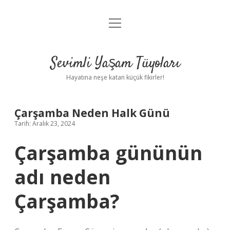
menüyü
Anasayfa
aç
Gizlilik Politikası
Sevimli Yaşam Tüyoları
Yasal Uyarı
Hayatına neşe katan küçük fikirler!
Hakkımızda
Çarşamba Neden Halk Günü
Tarih: Aralık 23, 2024
Çarşamba gününün
adı neden
Çarşamba?