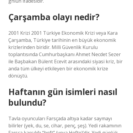
ghiun ifadesidir.
Çarşamba olayı nedir?
2001 Krizi 2001 Türkiye Ekonomik Krizi veya Kara
Çarşamba, Türkiye tarihinin en büyük ekonomik
krizlerinden biridir. Milli Güvenlik Kurulu
toplantısında Cumhurbaşkanı Ahmet Necdet Sezer
ile Başbakan Bülent Ecevit arasındaki siyasi kriz, bir
anda tüm ülkeyi etkileyen bir ekonomik krize
dönüştü.
Haftanın gün isimleri nasıl
bulundu?
Tavla oyuncuları Farsçada altıya kadar saymayı
bilirler (yek, du, se, cihar, penç, şeş). Yedi rakamının
Farsça karşılığı “heft” (veya Hefte)’dir. Yedi günlük