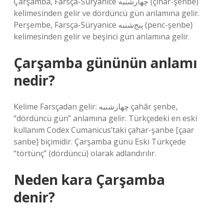
Çarşamba, Farsça-Süryanice چهارشنبه (çıhar-şenbe)‎
kelimesinden gelir ve dördüncü gün anlamına gelir.
Perşembe, Farsça-Süryanice پنج‌شنبه (penc-şenbe)‎
kelimesinden gelir ve beşinci gün anlamına gelir.
Çarşamba gününün anlamı
nedir?
Kelime Farsçadan gelir: چهارشنبه çahâr şenbe,
“dördüncü gün” anlamına gelir. Türkçedeki en eski
kullanım Codex Cumanicus’taki çahar-şanbe [çaar
sanbe] biçimidir. Çarşamba günü Eski Türkçede
“törtünç” (dördüncü) olarak adlandırılır.
Neden kara Çarşamba
denir?