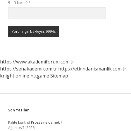
5 + 3 kaçtır?
*
https://www.akademiforum.com.tr
https://senakademi.com.tr
https://etkindanismanlik.com.tr
knight online
nttgame
Sitemap
Sidebar
Son Yazılar
Kalite kontrol Proses ne demek ?
Ağustos 7, 2026