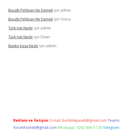
Başaltı Pehlivan Ne Demek
için
admin
Başaltı Pehlivan Ne Demek
için
Yonca
Türk Hat Nedir
için
admin
Türk Hat Nedir
için
Ömer
Banko Kasa Nedir
için
admin
dcasino giriş
Reklam ve İletişim:
E-mail:
backlinkpaneli@gmail.com
Teams:
forumhizmeti@gmail.com
Whatsapp: 0262 606 0 726
Telegram: