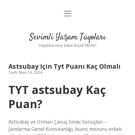
menüyü
Anasayfa
aç
Gizlilik Politikası
Sevimli Yaşam Tüyoları
Yasal Uyarı
Hayatına neşe katan küçük fikirler!
Hakkımızda
Astsubay Için Tyt Puanı Kaç Olmalı
Tarih: Ekim 16, 2024
TYT astsubay Kaç
Puan?
Astsubay ve Uzman Çavuş Sınav Sonuçları –
Jandarma Genel Komutanlığı, lisans mezunu erkek