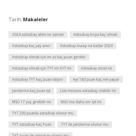
Tarih:
Makaleler
2024 astsubay alımı ne zaman
Astsubay boyu kaç olmalı
Astsubay kaç yaş sınırı
Astsubay maaşı ne kadar 2024
Astsubay olmak için en az kaç puan gerekir
Astsubay olmak için TYT mi AYT mi
Astsubay sözel mi
Astsubay TYT kaç puan istiyor
Ayt 180 puan kaç net yapar
Jandarma kaç puan tyt
Lise mezunu astsubay olabilir mi
MSÜ 17 yaş girebilir mi
MSÜ mü daha zor tyt mi
TYT 200 puanla astsubay olunur mu
TYT astsubay Kaç Puan
TYT ile jandarma olunur mu
TYT puanı ile astsubay olunur mu