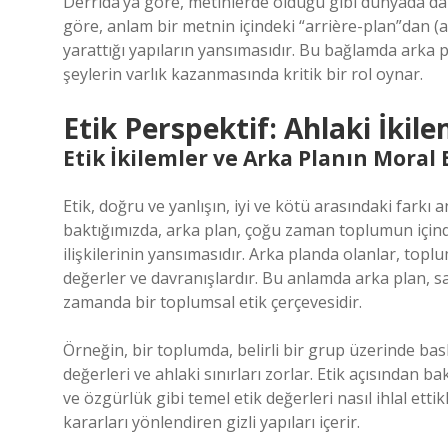
Derrida’ya göre, metinlerde olduğu gibi dünyada da a
göre, anlam bir metnin içindeki “arrière-plan”dan (ar
yarattığı yapıların yansımasıdır. Bu bağlamda arka 
şeylerin varlık kazanmasında kritik bir rol oynar.
Etik Perspektif: Ahlaki İkil
Etik İkilemler ve Arka Planın Moral
Etik, doğru ve yanlışın, iyi ve kötü arasındaki farkı 
baktığımızda, arka plan, çoğu zaman toplumun içinde
ilişkilerinin yansımasıdır. Arka planda olanlar, toplum
değerler ve davranışlardır. Bu anlamda arka plan, sa
zamanda bir toplumsal etik çerçevesidir.
Örneğin, bir toplumda, belirli bir grup üzerinde ba
değerleri ve ahlaki sınırları zorlar. Etik açısından ba
ve özgürlük gibi temel etik değerleri nasıl ihlal etti
kararları yönlendiren gizli yapıları içerir.