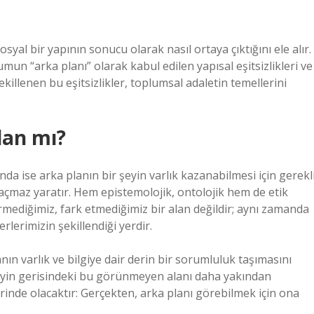
osyal bir yapının sonucu olarak nasıl ortaya çıktığını ele alır.
umun “arka planı” olarak kabul edilen yapısal eşitsizlikleri ve
şekillenen bu eşitsizlikler, toplumsal adaletin temellerini
lan mı?
nda ise arka planın bir şeyin varlık kazanabilmesi için gerekl
 açmaz yaratır. Hem epistemolojik, ontolojik hem de etik
rmediğimiz, fark etmediğimiz bir alan değildir; aynı zamanda
lerimizin şekillendiği yerdir.
ın varlık ve bilgiye dair derin bir sorumluluk taşımasını
 şeyin gerisindeki bu görünmeyen alanı daha yakından
inde olacaktır: Gerçekten, arka planı görebilmek için ona