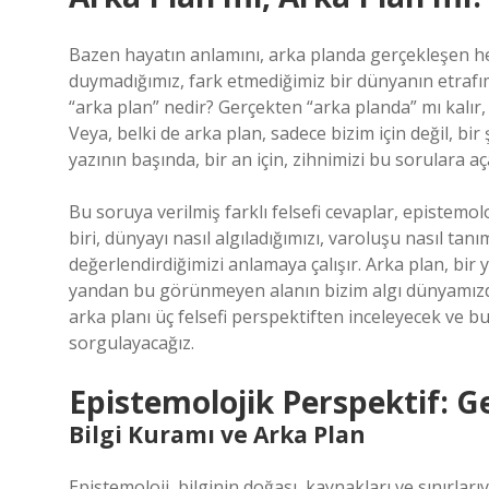
Bazen hayatın anlamını, arka planda gerçekleşen he
duymadığımız, fark etmediğimiz bir dünyanın etrafı
“arka plan” nedir? Gerçekten “arka planda” mı kalır,
Veya, belki de arka plan, sadece bizim için değil, bir
yazının başında, bir an için, zihnimizi bu sorulara a
Bu soruya verilmiş farklı felsefi cevaplar, epistemoloji
biri, dünyayı nasıl algıladığımızı, varoluşu nasıl tan
değerlendirdiğimizi anlamaya çalışır. Arka plan, bir
yandan bu görünmeyen alanın bizim algı dünyamızda n
arka planı üç felsefi perspektiften inceleyecek ve b
sorgulayacağız.
Epistemolojik Perspektif: Ger
Bilgi Kuramı ve Arka Plan
Epistemoloji, bilginin doğası, kaynakları ve sınırlarıy