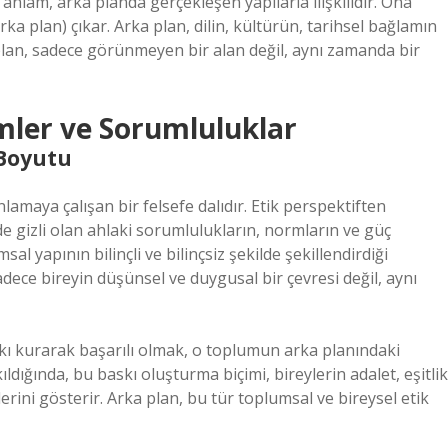
nlam, arka planda gerçekleşen yapılarla ilişkilidir. Ona
ka plan) çıkar. Arka plan, dilin, kültürün, tarihsel bağlamın
plan, sadece görünmeyen bir alan değil, aynı zamanda bir
emler ve Sorumluluklar
 Boyutu
anlamaya çalışan bir felsefe dalıdır. Etik perspektiften
 gizli olan ahlaki sorumlulukların, normların ve güç
sal yapının bilinçli ve bilinçsiz şekilde şekillendirdiği
dece bireyin düşünsel ve duygusal bir çevresi değil, aynı
skı kurarak başarılı olmak, o toplumun arka planındaki
kıldığında, bu baskı oluşturma biçimi, bireylerin adalet, eşitlik
klerini gösterir. Arka plan, bu tür toplumsal ve bireysel etik