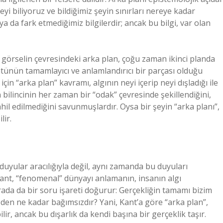
i biliyoruz ve bildiğimiz şeyin sınırları nereye kadar
a da fark etmediğimiz bilgilerdir; ancak bu bilgi, var olan
görselin çevresindeki arka plan, çoğu zaman ikinci planda
ntünün tamamlayıcı ve anlamlandırıcı bir parçası olduğu
çin “arka plan” kavramı, algının neyi içerip neyi dışladığı ile
 bilincinin her zaman bir “odak” çevresinde şekillendiğini,
il edilmediğini savunmuşlardır. Oysa bir şeyin “arka planı”,
lir.
uyular aracılığıyla değil, aynı zamanda bu duyuları
 Kant, “fenomenal” dünyayı anlamanın, insanın algı
urada da bir soru işareti doğurur: Gerçekliğin tamamı bizim
zden ne kadar bağımsızdır? Yani, Kant’a göre “arka plan”,
ilir, ancak bu dışarlık da kendi başına bir gerçeklik taşır.