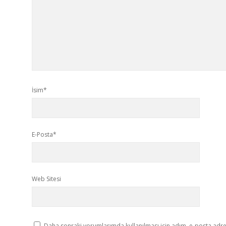
İsim*
E-Posta*
Web Sitesi
Daha sonraki yorumlarımda kullanılması için adım, e-posta adres