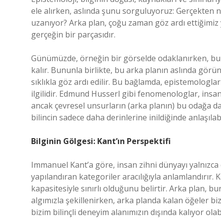
ele alırken, aslında şunu sorguluyoruz: Gerçekten ney
uzanıyor? Arka plan, çoğu zaman göz ardı ettiğimiz y
gerçeğin bir parçasıdır.
Günümüzde, örneğin bir görselde odaklanırken, bu 
kalır. Bununla birlikte, bu arka planın aslında görü
sıklıkla göz ardı edilir. Bu bağlamda, epistemologlar i
ilgilidir. Edmund Husserl gibi fenomenologlar, insan
ancak çevresel unsurların (arka planın) bu odağa dah
bilincin sadece daha derinlerine inildiğinde anlaşılabi
Bilginin Gölgesi: Kant’ın Perspektifi
Immanuel Kant’a göre, insan zihni dünyayı yalnızca d
yapılandıran kategoriler aracılığıyla anlamlandırır.
kapasitesiyle sınırlı olduğunu belirtir. Arka plan, b
algımızla şekillenirken, arka planda kalan öğeler bi
bizim bilinçli deneyim alanımızın dışında kalıyor olab