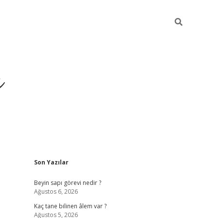
ı
Sidebar
Son Yazılar
vdcasino giri
Beyin sapı görevi nedir ?
Ağustos 6, 2026
Kaç tane bilinen âlem var ?
Ağustos 5, 2026