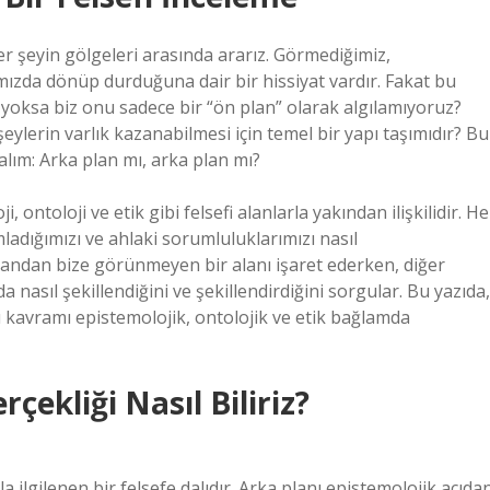
r şeyin gölgeleri arasında ararız. Görmediğimiz,
mızda dönüp durduğuna dair bir hissiyat vardır. Fakat bu
 yoksa biz onu sadece bir “ön plan” olarak algılamıyoruz?
 şeylerin varlık kazanabilmesi için temel bir yapı taşımıdır? Bu
çalım: Arka plan mı, arka plan mı?
, ontoloji ve etik gibi felsefi alanlarla yakından ilişkilidir. He
ımladığımızı ve ahlaki sorumluluklarımızı nasıl
 yandan bize görünmeyen bir alanı işaret ederken, diğer
asıl şekillendiğini ve şekillendirdiğini sorgular. Bu yazıda,
u kavramı epistemolojik, ontolojik ve etik bağlamda
çekliği Nasıl Biliriz?
la ilgilenen bir felsefe dalıdır. Arka planı epistemolojik açıda