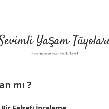
Sevimli Yaşam Tüyolar
Hayatına neşe katan küçük fikirler!
an mı ?
Bir Felsefi İnceleme