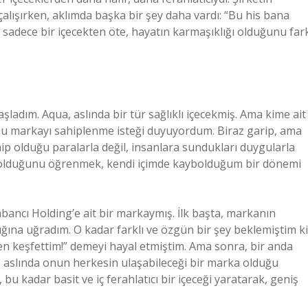
ışırken, aklımda başka bir şey daha vardı: “Bu his bana
in sadece bir içecekten öte, hayatın karmaşıklığı olduğunu far
şladım. Aqua, aslında bir tür sağlıklı içecekmiş. Ama kime ait
bu markayı sahiplenme isteği duyuyordum. Biraz garip, ama
p olduğu paralarla değil, insanlara sundukları duygularla
 olduğunu öğrenmek, kendi içimde kaybolduğum bir dönemi
bancı Holding’e ait bir markaymış. İlk başta, markanın
ığına uğradım. O kadar farklı ve özgün bir şey beklemiştim ki
n keşfettim!” demeyi hayal etmiştim. Ama sonra, bir anda
, aslında onun herkesin ulaşabileceği bir marka olduğu
bu kadar basit ve iç ferahlatıcı bir içeceği yaratarak, geniş