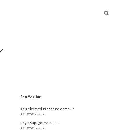
ı
Sidebar
Son Yazılar
vdcasino gi
Kalite kontrol Proses ne demek ?
Ağustos 7, 2026
Beyin sapı görevi nedir ?
Ağustos 6, 2026