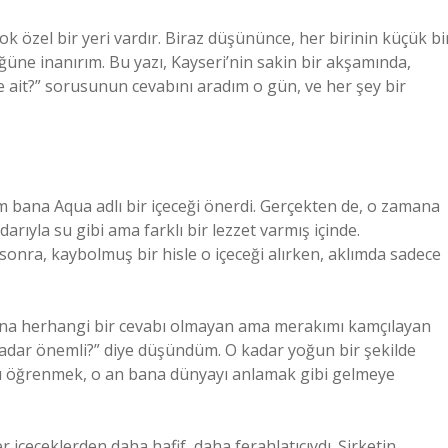
ok özel bir yeri vardır. Biraz düşününce, her birinin küçük bi
ne inanırım. Bu yazı, Kayseri’nin sakin bir akşamında,
 ait?” sorusunun cevabını aradım o gün, ve her şey bir
m bana Aqua adlı bir içeceği önerdi. Gerçekten de, o zamana
ıyla su gibi ama farklı bir lezzet varmış içinde.
sonra, kaybolmuş bir hisle o içeceği alırken, aklımda sadece
ana herhangi bir cevabı olmayan ama merakımı kamçılayan
 kadar önemli?” diye düşündüm. O kadar yoğun bir şekilde
u öğrenmek, o an bana dünyayı anlamak gibi gelmeye
 içeceklerden daha hafif, daha ferahlatıcıydı. Şirketin