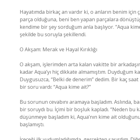
Hayatımda birkaç an vardır ki, o anların benim için ç
parça olduğuna, beni ben yapan parçalara dönüştüğü
kendime bir şey sorduğum anla başlıyor. “Aqua kime
şekilde bu soruyla şekillendi.
O Akşam: Merak ve Hayal Kırıklığı
O akşam, işlerimden arta kalan vakitte bir arkadaşı
kadar Aqua’yı hiç dikkate almamıştım. Duyduğum kadar
Duygusuzca, “Belki de denerim” dedim. Bir kaç saat 
bir soru vardı: “Aqua kime ait?”
Bu sorunun cevabını aramaya başladım. Aslında, b
bir soruydı bu. İçimi bir boşluk kapladı. “Neden bu
düşünmeye başladım ki, Aqua’nın kime ait olduğun
başlamıştı.
İçeceği ilk yudumladığımda, gerçekten şaşırdım. Diğer