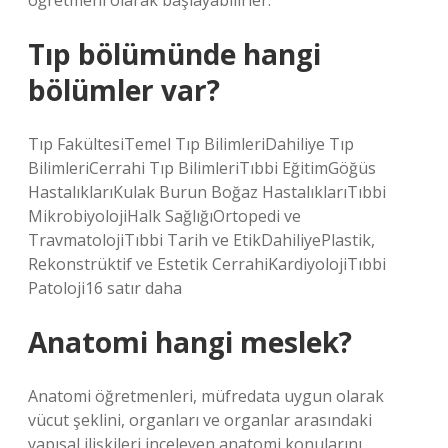
öğretmeni olarak başlayabilirler.
Tıp bölümünde hangi
bölümler var?
Tıp FakültesiTemel Tıp BilimleriDahiliye Tıp
BilimleriCerrahi Tıp BilimleriTıbbi EğitimGöğüs
HastalıklarıKulak Burun Boğaz HastalıklarıTıbbi
MikrobiyolojiHalk SağlığıOrtopedi ve
TravmatolojiTıbbi Tarih ve EtikDahiliyePlastik,
Rekonstrüktif ve Estetik CerrahiKardiyolojiTıbbi
Patoloji16 satır daha
Anatomi hangi meslek?
Anatomi öğretmenleri, müfredata uygun olarak
vücut şeklini, organları ve organlar arasındaki
yapısal ilişkileri inceleyen anatomi konularını