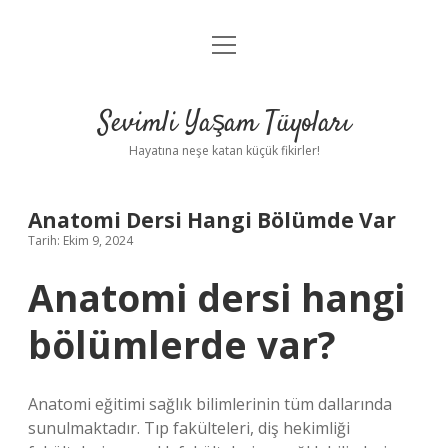
menüyü
Anasayfa
aç
Gizlilik Politikası
Sevimli Yaşam Tüyoları
Yasal Uyarı
Hayatına neşe katan küçük fikirler!
Hakkımızda
Anatomi Dersi Hangi Bölümde Var
Tarih: Ekim 9, 2024
Anatomi dersi hangi
bölümlerde var?
Anatomi eğitimi sağlık bilimlerinin tüm dallarında
sunulmaktadır. Tıp fakülteleri, diş hekimliği